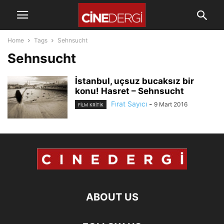
Home
Tags
Sehnsucht
Sehnsucht
İstanbul, uçsuz bucaksız bir
konu! Hasret – Sehnsucht
Fırat Sayıcı
-
9 Mart 2016
FILM KRITIK
ABOUT US