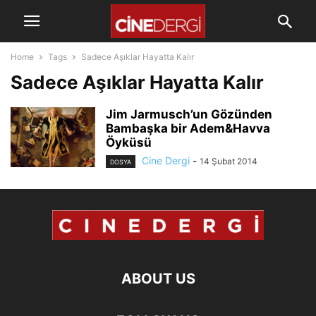
Home
Tags
Sadece Aşıklar Hayatta Kalır
Sadece Aşıklar Hayatta Kalır
Jim Jarmusch’un Gözünden
Bambaşka bir Adem&Havva
Öyküsü
Cine Dergi
-
14 Şubat 2014
DOSYA
ABOUT US