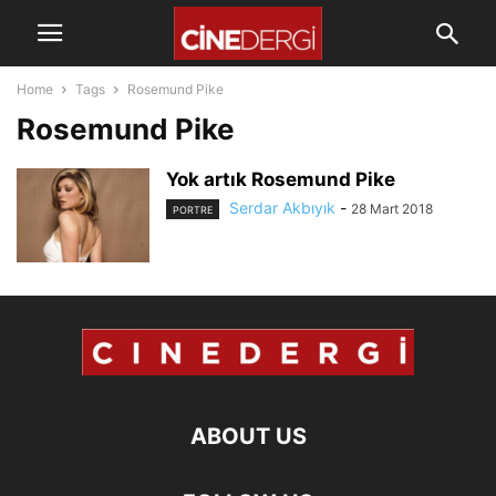
Home
Tags
Rosemund Pike
Rosemund Pike
Yok artık Rosemund Pike
Serdar Akbıyık
-
28 Mart 2018
PORTRE
ABOUT US