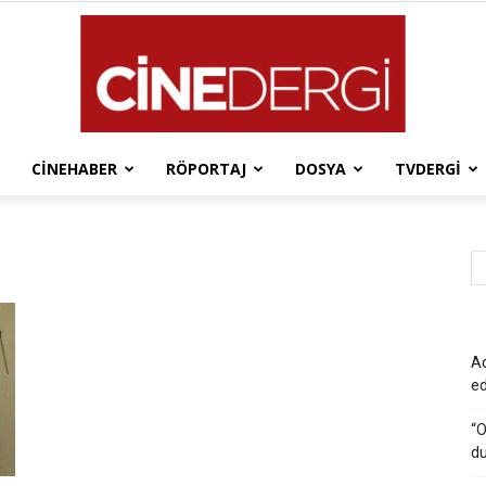
CINEHABER
RÖPORTAJ
DOSYA
TVDERGI
Cinedergi
Ad
e
“O
du