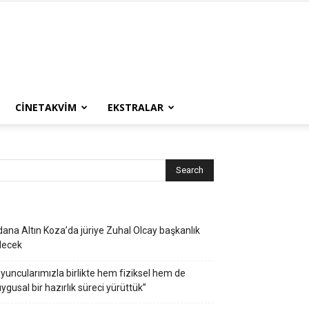
CINETAKVIM
EKSTRALAR
ana Altın Koza’da jüriye Zuhal Olcay başkanlık
decek
yuncularımızla birlikte hem fiziksel hem de
ygusal bir hazırlık süreci yürüttük”