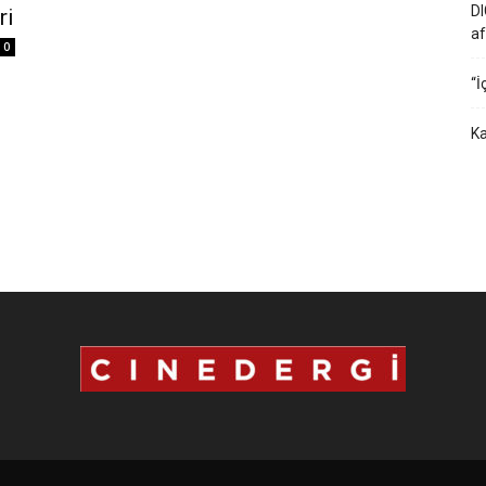
DI
ri
af
0
“İ
Ka