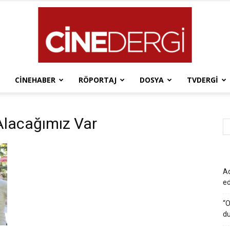
CINEHABER
RÖPORTAJ
DOSYA
TVDERGI
Cinedergi
Alacağımız Var
Ad
e
“O
du