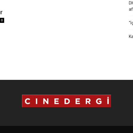
DI
af
r
0
“İ
Ka