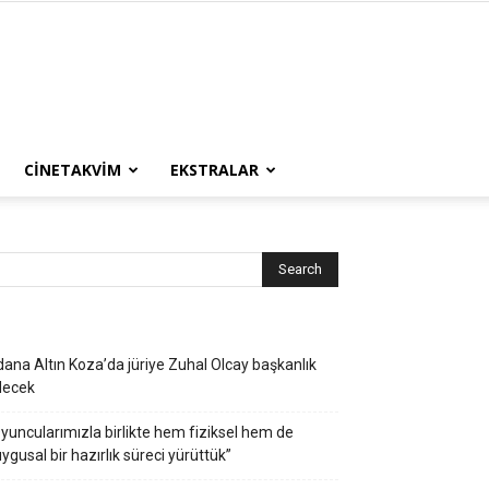
CINETAKVIM
EKSTRALAR
ana Altın Koza’da jüriye Zuhal Olcay başkanlık
decek
yuncularımızla birlikte hem fiziksel hem de
ygusal bir hazırlık süreci yürüttük”