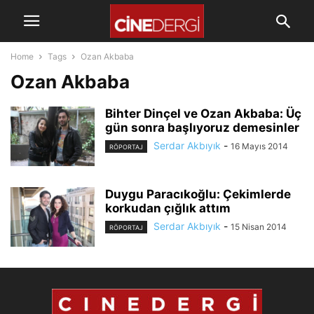
Home
Tags
Ozan Akbaba
Ozan Akbaba
Bihter Dinçel ve Ozan Akbaba: Üç
gün sonra başlıyoruz demesinler
Serdar Akbıyık
-
16 Mayıs 2014
RÖPORTAJ
Duygu Paracıkoğlu: Çekimlerde
korkudan çığlık attım
Serdar Akbıyık
-
15 Nisan 2014
RÖPORTAJ