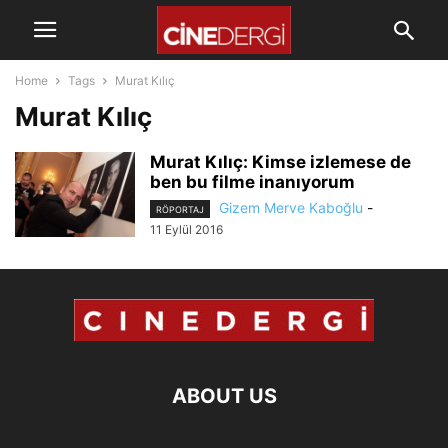
Home
Tags
Murat Kılıç
Murat Kılıç
Murat Kılıç: Kimse izlemese de
ben bu filme inanıyorum
Gizem Merve Kaboğlu
-
RÖPORTAJ
11 Eylül 2016
ABOUT US