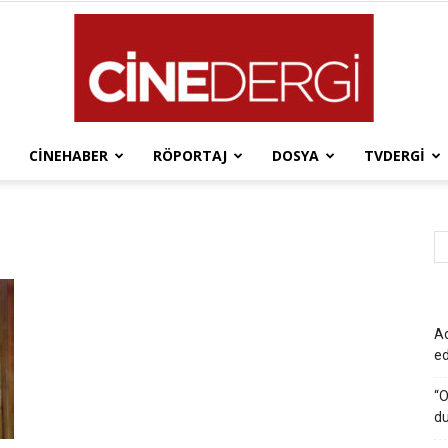
CINEHABER
RÖPORTAJ
DOSYA
TVDERGI
Cinedergi
Ad
e
“O
du