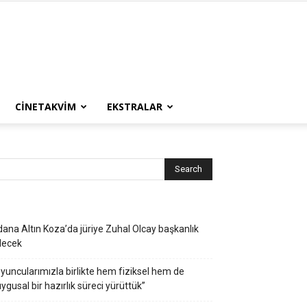
CINETAKVIM
EKSTRALAR
ana Altın Koza’da jüriye Zuhal Olcay başkanlık
decek
yuncularımızla birlikte hem fiziksel hem de
ygusal bir hazırlık süreci yürüttük”