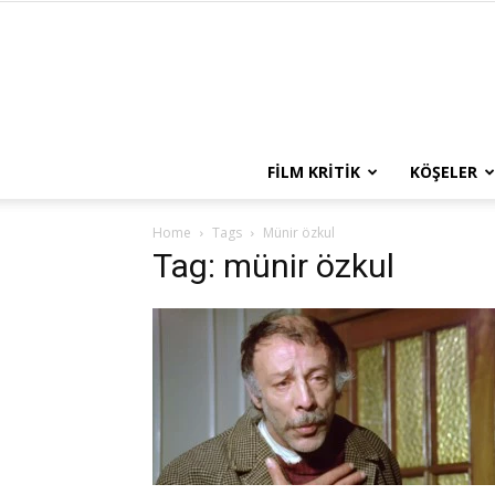
FILM KRITIK
KÖŞELER
Home
Tags
Münir özkul
Tag: münir özkul