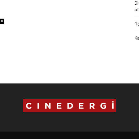
DI
af
0
“İ
Ka