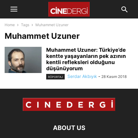
Home
Tags
Muhammet Uzuner
Muhammet Uzuner
Muhammet Uzuner: Türkiye’de
kentte yaşayanların pek azının
kentli refleksleri olduğunu
düşünüyorum
Serdar Akbıyık
-
28 Kasım 2018
RÖPORTAJ
ABOUT US