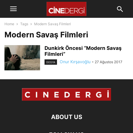
Home
Tags
Modern Savaş Filmleri
Modern Savaş Filmleri
Dunkirk Öncesi “Modern Savaş
Filmleri”
Onur Kırşavoğlu
-
27 Ağustos 2017
DOSYA
ABOUT US