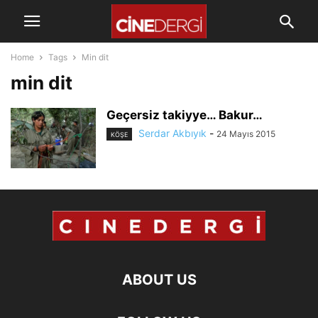
Home
Tags
Min dit
min dit
Geçersiz takiyye… Bakur…
Serdar Akbıyık
-
24 Mayıs 2015
KÖŞE
ABOUT US