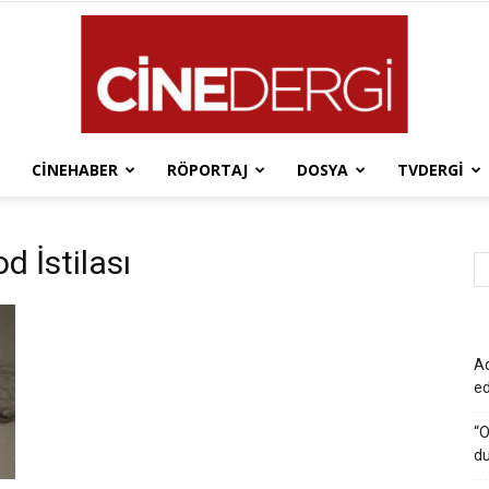
CINEHABER
RÖPORTAJ
DOSYA
TVDERGI
Cinedergi
d İstilası
Ad
e
“O
du