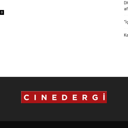
DI
af
0
“İ
Ka