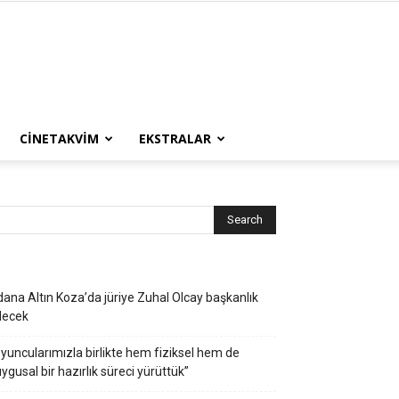
CINETAKVIM
EKSTRALAR
ana Altın Koza’da jüriye Zuhal Olcay başkanlık
decek
yuncularımızla birlikte hem fiziksel hem de
ygusal bir hazırlık süreci yürüttük”