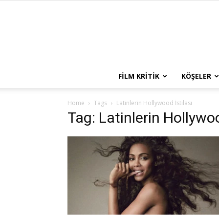
FILM KRITIK
KÖŞELER
Home
Tags
Latinlerin Hollywood İstilası
Tag: Latinlerin Hollywoo