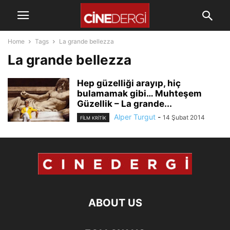
Home
Tags
La grande bellezza
La grande bellezza
Hep güzelliği arayıp, hiç
bulamamak gibi… Muhteşem
Güzellik – La grande...
Alper Turgut
-
14 Şubat 2014
FILM KRITIK
ABOUT US