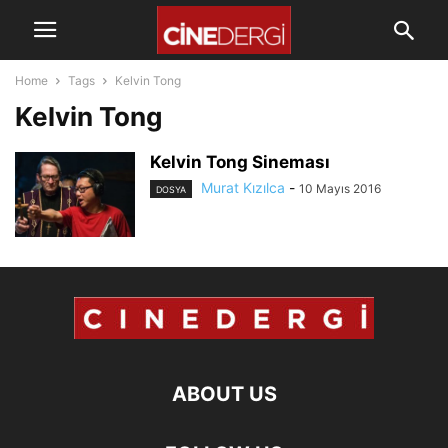
Home
Tags
Kelvin Tong
Kelvin Tong
Kelvin Tong Sineması
Murat Kızılca
-
10 Mayıs 2016
DOSYA
ABOUT US