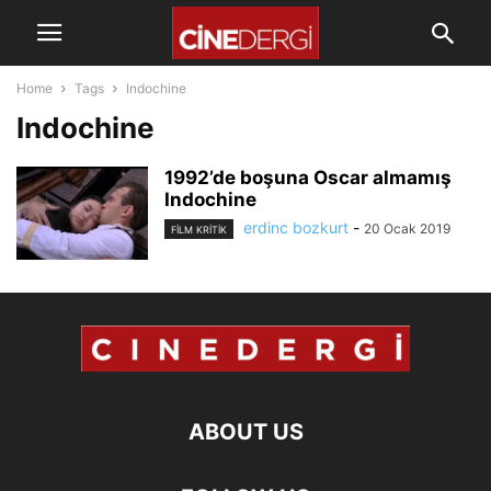
Home
Tags
Indochine
Indochine
1992’de boşuna Oscar almamış
Indochine
erdinc bozkurt
-
20 Ocak 2019
FILM KRITIK
ABOUT US