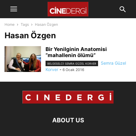
Home
Tags
Hasan Özgen
Hasan Özgen
Bir Yenilginin Anatomisi
“mahallenin ölümü”
Semra Güzel
BELGESELCI: SEMRA GÜZEL KORVER
Korver
-
6 Ocak 2016
ABOUT US