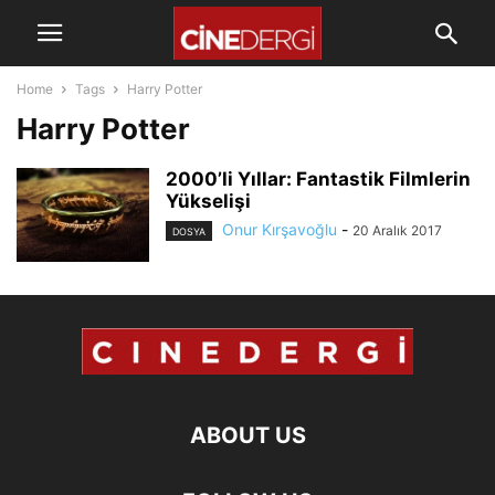
Home
Tags
Harry Potter
Harry Potter
2000’li Yıllar: Fantastik Filmlerin
Yükselişi
Onur Kırşavoğlu
-
20 Aralık 2017
DOSYA
ABOUT US