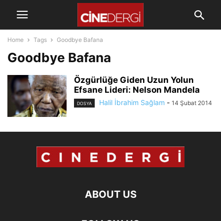
Home
Tags
Goodbye Bafana
Goodbye Bafana
Özgürlüğe Giden Uzun Yolun
Efsane Lideri: Nelson Mandela
Halil İbrahim Sağlam
-
14 Şubat 2014
DOSYA
ABOUT US