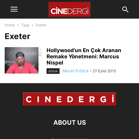
Home
Tags
Exeter
Exeter
Hollywood’un En Çok Aranan
Remake Yönetmeni: Marcus
Nispel
Murat Kızılca
-
27 Eylül 2015
DOSYA
ABOUT US