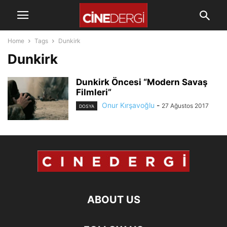
Home
Tags
Dunkirk
Dunkirk
Dunkirk Öncesi “Modern Savaş
Filmleri”
Onur Kırşavoğlu
-
27 Ağustos 2017
DOSYA
ABOUT US