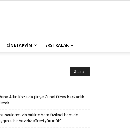
CINETAKVIM
EKSTRALAR
ana Altın Koza’da jüriye Zuhal Olcay başkanlık
decek
yuncularımızla birlikte hem fiziksel hem de
ygusal bir hazırlık süreci yürüttük”