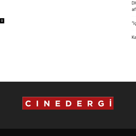
DI
af
0
“İ
Ka