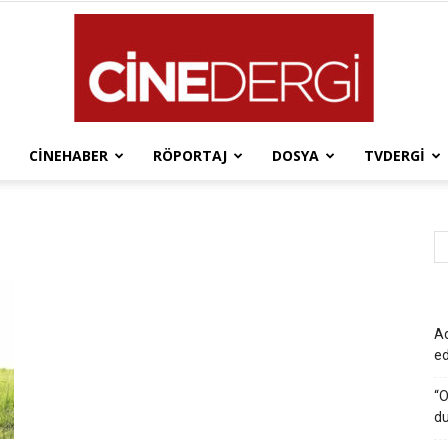
CINEHABER
RÖPORTAJ
DOSYA
TVDERGI
Cinedergi
Ad
e
“O
du