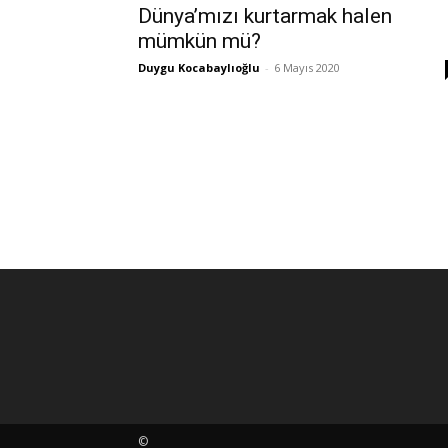
Dünya’mızı kurtarmak halen
mümkün mü?
Duygu Kocabaylıoğlu
-
6 Mayıs 2020
©