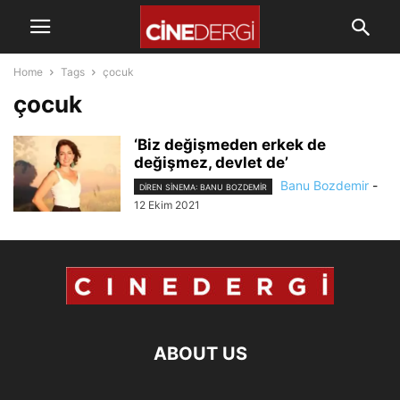
Home
Tags
çocuk
çocuk
‘Biz değişmeden erkek de
değişmez, devlet de’
Banu Bozdemir
-
DIREN SINEMA: BANU BOZDEMIR
12 Ekim 2021
ABOUT US