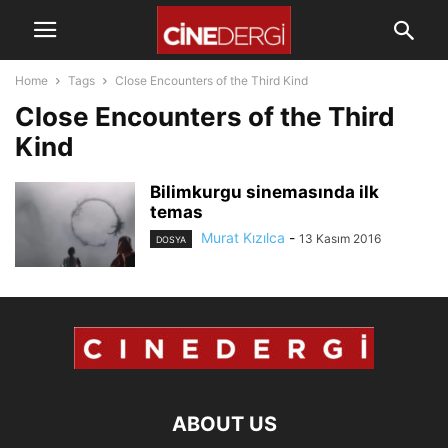
Home
Tags
Close Encounters of the Third Kind
Close Encounters of the Third
Kind
Bilimkurgu sinemasında ilk
temas
Murat Kızılca
-
13 Kasım 2016
DOSYA
ABOUT US