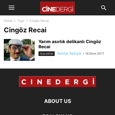
Home
Tags
Cingöz Recai
Cingöz Recai
Yarım asırlık delikanlı Cingöz
Recai
Serdar Akbıyık
-
16 Ekim 2017
FILM KRITIK
ABOUT US