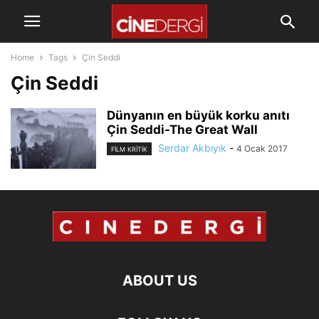
Home
Tags
Çin Seddi
Çin Seddi
Dünyanın en büyük korku anıtı
Çin Seddi-The Great Wall
Serdar Akbıyık
-
4 Ocak 2017
FILM KRITIK
ABOUT US