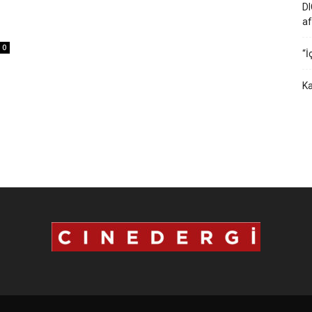
DI
af
0
“İ
Ka