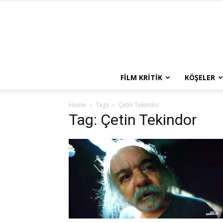
FILM KRITIK
KÖŞELER
Home
Tags
Çetin Tekindor
Tag: Çetin Tekindor