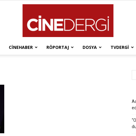
CINEHABER
RÖPORTAJ
DOSYA
TVDERGI
Cinedergi
Ad
e
“O
du