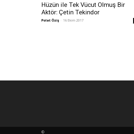
Hüzün ile Tek Vücut Olmuş Bir
Aktör: Çetin Tekindor
Polat Öziş
-
16 Ekim 2017
©