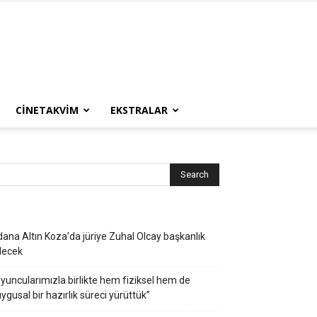
CINETAKVIM
EKSTRALAR
ana Altın Koza’da jüriye Zuhal Olcay başkanlık
decek
yuncularımızla birlikte hem fiziksel hem de
ygusal bir hazırlık süreci yürüttük”