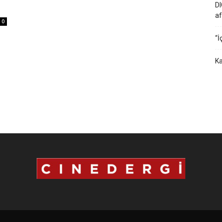
DI
af
0
“İ
Ka