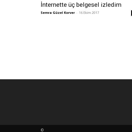
İnternette üç belgesel izledim
Semra Güzel Korver
-
16 Ekim 2017
©