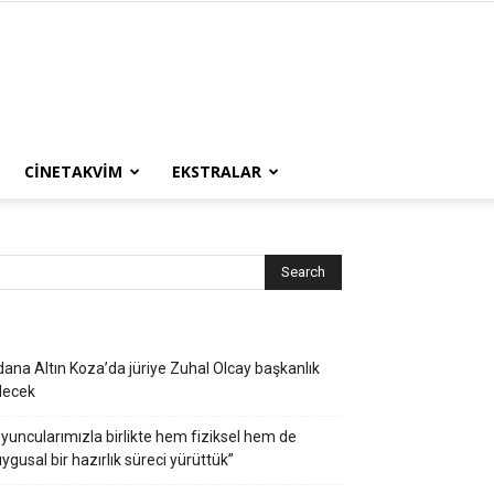
CINETAKVIM
EKSTRALAR
ana Altın Koza’da jüriye Zuhal Olcay başkanlık
decek
yuncularımızla birlikte hem fiziksel hem de
ygusal bir hazırlık süreci yürüttük”