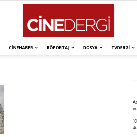
CINEHABER
RÖPORTAJ
DOSYA
TVDERGI
Cinedergi
Ad
e
“O
du