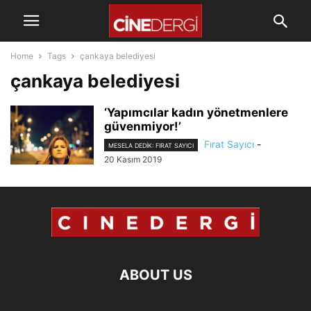
Home
Tags
çankaya belediyesi
çankaya belediyesi
‘Yapımcılar kadın yönetmenlere
güvenmiyor!’
Fırat Sayıcı
-
MESELA DEDIK: FIRAT SAYICI
20 Kasım 2019
ABOUT US