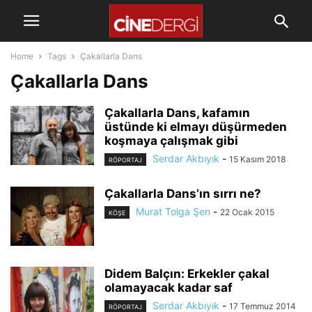
Home
Tags
Çakallarla Dans
Çakallarla Dans
Çakallarla Dans, kafamın
üstünde ki elmayı düşürmeden
koşmaya çalışmak gibi
Serdar Akbıyık
-
15 Kasım 2018
RÖPORTAJ
Çakallarla Dans’ın sırrı ne?
Murat Tolga Şen
-
22 Ocak 2015
KÖŞE
Didem Balçın: Erkekler çakal
olamayacak kadar saf
Serdar Akbıyık
-
17 Temmuz 2014
RÖPORTAJ