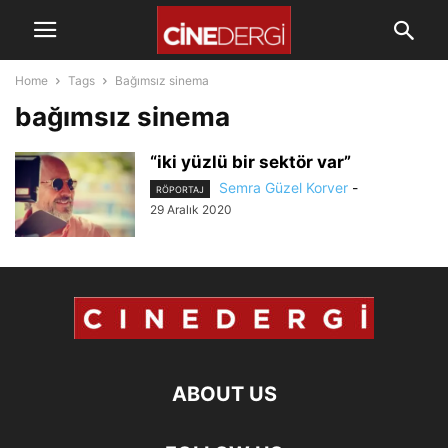
Home
Tags
Bağımsız sinema
bağımsız sinema
“iki yüzlü bir sektör var”
Semra Güzel Korver
-
RÖPORTAJ
29 Aralık 2020
ABOUT US