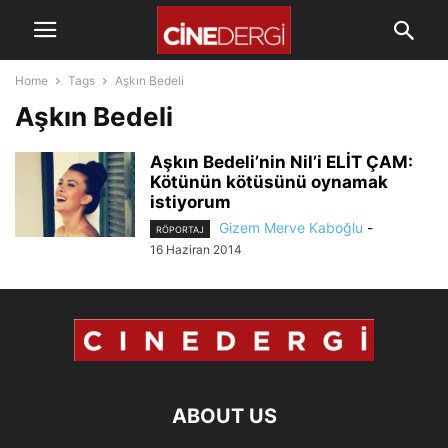
Home
Tags
Aşkın Bedeli
Aşkın Bedeli
Aşkın Bedeli’nin Nil’i ELİT ÇAM:
Kötünün kötüsünü oynamak
istiyorum
Gizem Merve Kaboğlu
-
RÖPORTAJ
16 Haziran 2014
ABOUT US