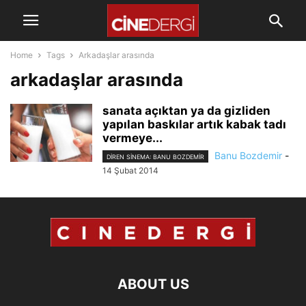
Home
Tags
Arkadaşlar arasında
arkadaşlar arasında
sanata açıktan ya da gizliden
yapılan baskılar artık kabak tadı
vermeye...
Banu Bozdemir
-
DIREN SINEMA: BANU BOZDEMIR
14 Şubat 2014
ABOUT US