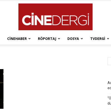
CINEHABER
RÖPORTAJ
DOSYA
TVDERGI
Cinedergi
Ad
e
“O
du