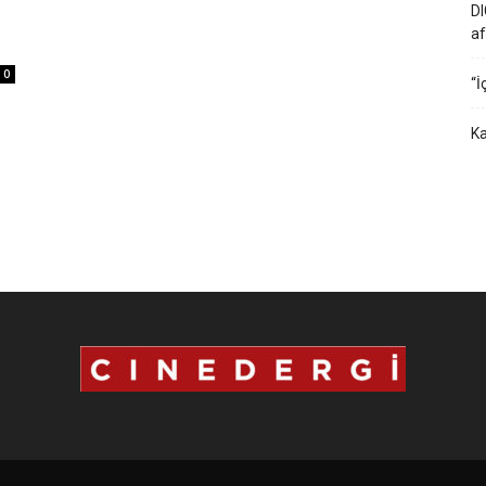
DI
af
0
“İ
Ka