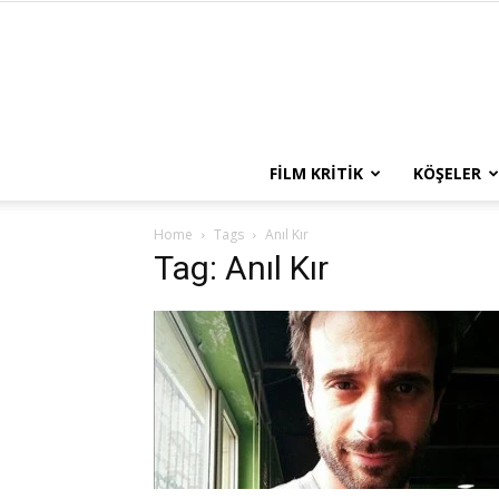
FILM KRITIK
KÖŞELER
Home
Tags
Anıl Kır
Tag: Anıl Kır