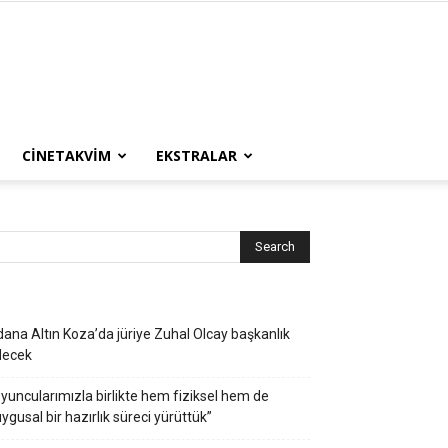
CINETAKVIM
EKSTRALAR
ana Altın Koza’da jüriye Zuhal Olcay başkanlık
decek
yuncularımızla birlikte hem fiziksel hem de
ygusal bir hazırlık süreci yürüttük”