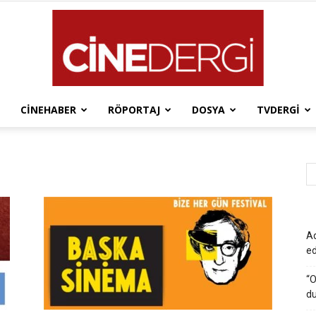
CINEHABER
RÖPORTAJ
DOSYA
TVDERGI
Cinedergi
Ad
e
“O
du