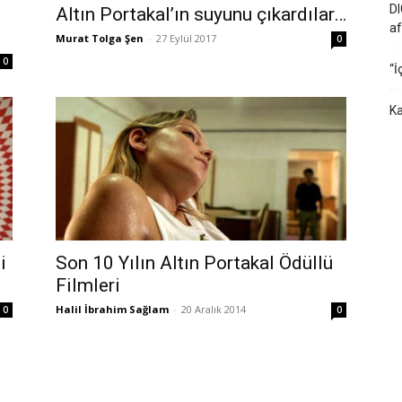
DI
Altın Portakal’ın suyunu çıkardılar…
af
Murat Tolga Şen
-
27 Eylül 2017
0
0
“İ
Ka
i
Son 10 Yılın Altın Portakal Ödüllü
Filmleri
Halil İbrahim Sağlam
-
20 Aralık 2014
0
0