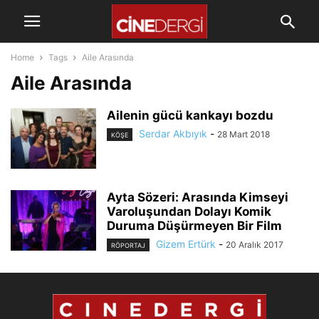
Home
Tags
Aile Arasında
Aile Arasında
Ailenin gücü kankayı bozdu
Serdar Akbıyık
-
28 Mart 2018
KÖŞE
Ayta Sözeri: Arasında Kimseyi
Varoluşundan Dolayı Komik
Duruma Düşürmeyen Bir Film
Gizem Ertürk
-
20 Aralık 2017
RÖPORTAJ