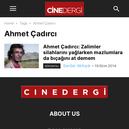
Home
Tags
Ahmet Çadırcı
Ahmet Çadırcı
Ahmet Çadırcı: Zalimler
silahlarını yağlarken mazlumlara
da bıçağını at demem
Serdar Akbıyık
-
19 Ekim 2014
RÖPORTAJ
ABOUT US