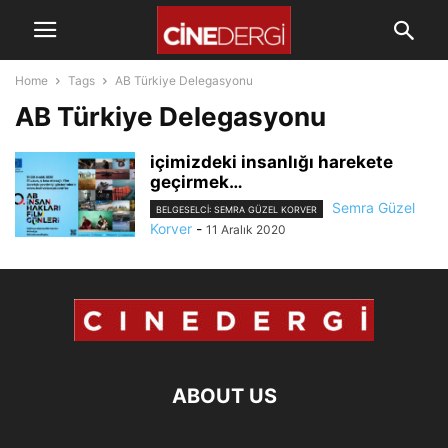
Home
Tags
AB Türkiye Delegasyonu
AB Türkiye Delegasyonu
içimizdeki insanlığı harekete
geçirmek…
Semra Güzel
BELGESELCI: SEMRA GÜZEL KORVER
Korver
-
11 Aralık 2020
ABOUT US