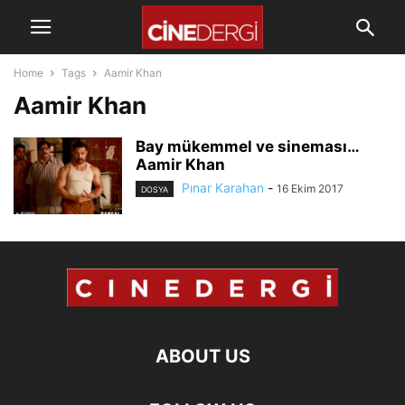
Home
Tags
Aamir Khan
Aamir Khan
Bay mükemmel ve sineması…
Aamir Khan
Pınar Karahan
-
16 Ekim 2017
DOSYA
ABOUT US