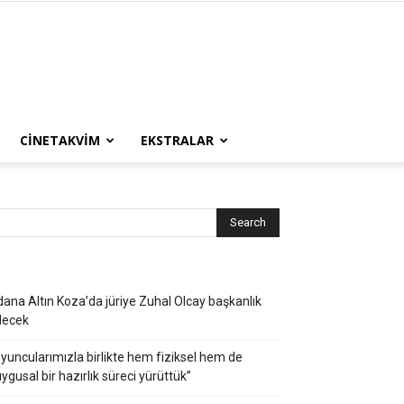
CINETAKVIM
EKSTRALAR
ana Altın Koza’da jüriye Zuhal Olcay başkanlık
decek
yuncularımızla birlikte hem fiziksel hem de
ygusal bir hazırlık süreci yürüttük”