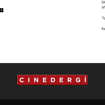
DI
af
0
“İ
Ka