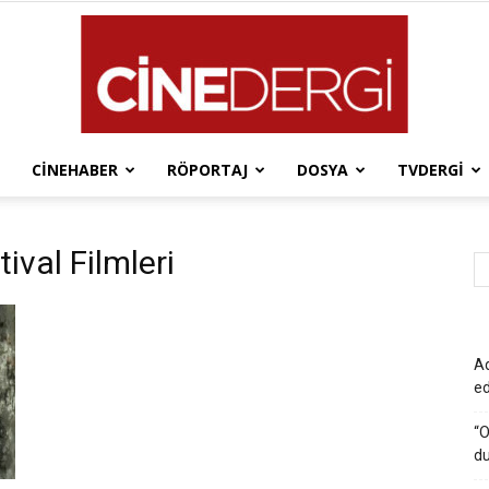
CINEHABER
RÖPORTAJ
DOSYA
TVDERGI
Cinedergi
ival Filmleri
Ad
e
“O
du