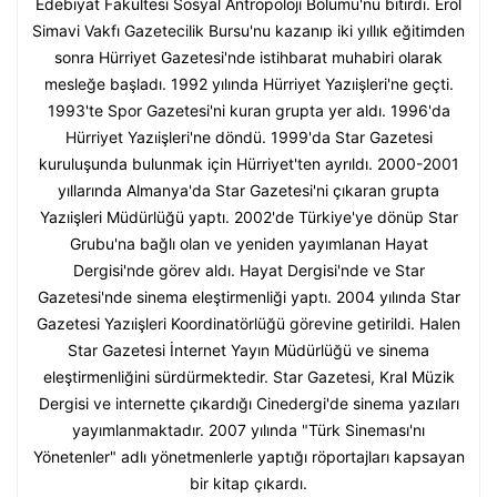
Edebiyat Fakültesi Sosyal Antropoloji Bölümü'nü bitirdi. Erol
Simavi Vakfı Gazetecilik Bursu'nu kazanıp iki yıllık eğitimden
sonra Hürriyet Gazetesi'nde istihbarat muhabiri olarak
mesleğe başladı. 1992 yılında Hürriyet Yazıişleri'ne geçti.
1993'te Spor Gazetesi'ni kuran grupta yer aldı. 1996'da
Hürriyet Yazıişleri'ne döndü. 1999'da Star Gazetesi
kuruluşunda bulunmak için Hürriyet'ten ayrıldı. 2000-2001
yıllarında Almanya'da Star Gazetesi'ni çıkaran grupta
Yazıişleri Müdürlüğü yaptı. 2002'de Türkiye'ye dönüp Star
Grubu'na bağlı olan ve yeniden yayımlanan Hayat
Dergisi'nde görev aldı. Hayat Dergisi'nde ve Star
Gazetesi'nde sinema eleştirmenliği yaptı. 2004 yılında Star
Gazetesi Yazıişleri Koordinatörlüğü görevine getirildi. Halen
Star Gazetesi İnternet Yayın Müdürlüğü ve sinema
eleştirmenliğini sürdürmektedir. Star Gazetesi, Kral Müzik
Dergisi ve internette çıkardığı Cinedergi'de sinema yazıları
yayımlanmaktadır. 2007 yılında "Türk Sineması'nı
Yönetenler" adlı yönetmenlerle yaptığı röportajları kapsayan
bir kitap çıkardı.