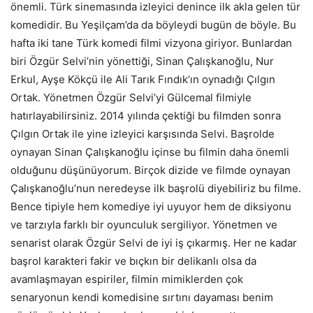
önemli. Türk sinemasında izleyici denince ilk akla gelen tür
komedidir. Bu Yeşilçam’da da böyleydi bugün de böyle. Bu
hafta iki tane Türk komedi filmi vizyona giriyor. Bunlardan
biri Özgür Selvi’nin yönettiği, Sinan Çalışkanoğlu, Nur
Erkul, Ayşe Kökçü ile Ali Tarık Fındık’ın oynadığı Çılgın
Ortak. Yönetmen Özgür Selvi’yi Gülcemal filmiyle
hatırlayabilirsiniz. 2014 yılında çektiği bu filmden sonra
Çılgın Ortak ile yine izleyici karşısında Selvi. Başrolde
oynayan Sinan Çalışkanoğlu içinse bu filmin daha önemli
olduğunu düşünüyorum. Birçok dizide ve filmde oynayan
Çalışkanoğlu’nun neredeyse ilk başrolü diyebiliriz bu filme.
Bence tipiyle hem komediye iyi uyuyor hem de diksiyonu
ve tarzıyla farklı bir oyunculuk sergiliyor. Yönetmen ve
senarist olarak Özgür Selvi de iyi iş çıkarmış. Her ne kadar
başrol karakteri fakir ve bıçkın bir delikanlı olsa da
avamlaşmayan espiriler, filmin mimiklerden çok
senaryonun kendi komedisine sırtını dayaması benim