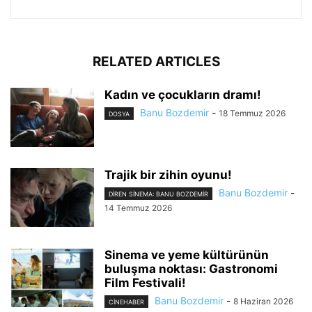
RELATED ARTICLES
Kadın ve çocukların dramı!
Banu Bozdemir
-
18 Temmuz 2026
DOSYA
Trajik bir zihin oyunu!
Banu Bozdemir
-
DIREN SINEMA: BANU BOZDEMIR
14 Temmuz 2026
Sinema ve yeme kültürünün
buluşma noktası: Gastronomi
Film Festivali!
Banu Bozdemir
-
8 Haziran 2026
CINEHABER