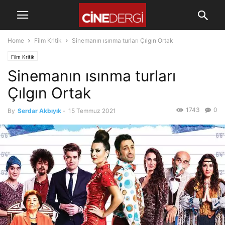
Home
Film Kritik
Sinemanın ısınma turları Çılgın Ortak
Film Kritik
Sinemanın ısınma turları
Çılgın Ortak
1743
0
By
Serdar Akbıyık
-
15 Temmuz 2021