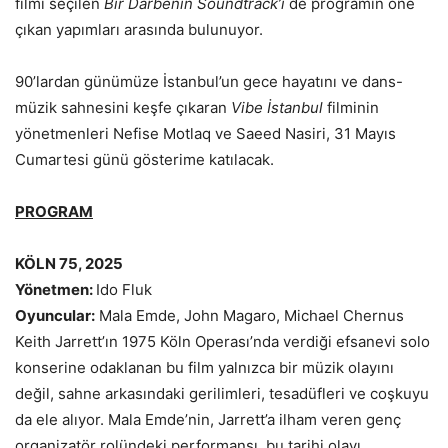
filmi seçilen
Bir Darbenin Soundtrack’i
de programın öne
çıkan yapımları arasında bulunuyor.
90’lardan günümüze İstanbul’un gece hayatını ve dans-
müzik sahnesini keşfe çıkaran
Vibe İstanbul
filminin
yönetmenleri Nefise Motlaq ve Saeed Nasiri, 31 Mayıs
Cumartesi günü gösterime katılacak.
PROGRAM
KÖLN 75, 2025
Yönetmen:
Ido Fluk
Oyuncular:
Mala Emde, John Magaro, Michael Chernus
Keith Jarrett’ın 1975 Köln Operası’nda verdiği efsanevi solo
konserine odaklanan bu film yalnızca bir müzik olayını
değil, sahne arkasındaki gerilimleri, tesadüfleri ve coşkuyu
da ele alıyor. Mala Emde’nin, Jarrett’a ilham veren genç
organizatör rolündeki performansı, bu tarihi olayı