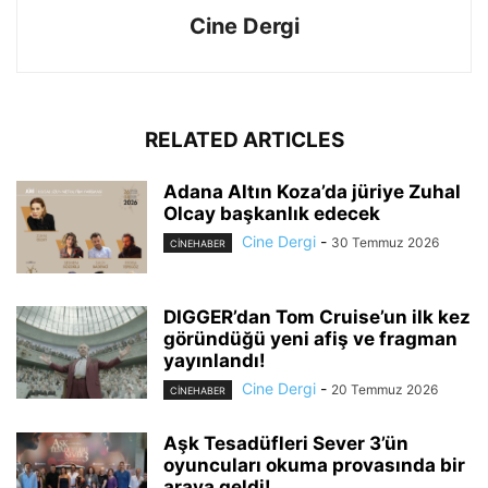
Cine Dergi
RELATED ARTICLES
Adana Altın Koza’da jüriye Zuhal
Olcay başkanlık edecek
Cine Dergi
-
30 Temmuz 2026
CINEHABER
DIGGER’dan Tom Cruise’un ilk kez
göründüğü yeni afiş ve fragman
yayınlandı!
Cine Dergi
-
20 Temmuz 2026
CINEHABER
Aşk Tesadüfleri Sever 3’ün
oyuncuları okuma provasında bir
araya geldi!