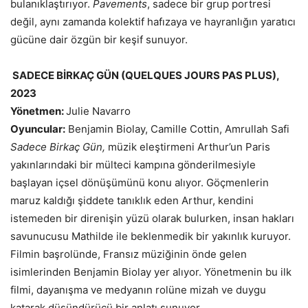
bulanıklaştırıyor.
Pavements
, sadece bir grup portresi
değil, aynı zamanda kolektif hafızaya ve hayranlığın yaratıcı
gücüne dair özgün bir keşif sunuyor.
SADECE BİRKAÇ GÜN (QUELQUES JOURS PAS PLUS),
2023
Yönetmen:
Julie Navarro
Oyuncular:
Benjamin Biolay, Camille Cottin, Amrullah Safi
Sadece Birkaç Gün,
müzik eleştirmeni Arthur’un Paris
yakınlarındaki bir mülteci kampına gönderilmesiyle
başlayan içsel dönüşümünü konu alıyor. Göçmenlerin
maruz kaldığı şiddete tanıklık eden Arthur, kendini
istemeden bir direnişin yüzü olarak bulurken, insan hakları
savunucusu Mathilde ile beklenmedik bir yakınlık kuruyor.
Filmin başrolünde, Fransız müziğinin önde gelen
isimlerinden Benjamin Biolay yer alıyor. Yönetmenin bu ilk
filmi, dayanışma ve medyanın rolüne mizah ve duygu
katarak düşündürücü bir anlatı sunuyor.