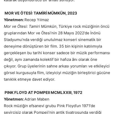
MOR VE ÖTESİ: TAMİRİ MÜMKÜN, 2023
Yönetmen:
Recep Yılmaz
Mor ve Ötesi: Tamiri Mümkün
, Türkiye rock müziğinin öncü
gruplarından Mor ve Ötesi’nin 28 Mayıs 2022’de İnönü
Stadyumu’nda verdiği unutulmaz konseri sinematik bir
deneyime dönüştüren bir film. 35 bin kişinin katılımıyla
gerçekleşen bu tarihi konser sadece bir müzik performansı
değil, aynı zamanda kolektif bir hafıza ânı olarak öne
çıkıyor. Grup üyelerinin sahne arkası yorumları ve etkileyici
görsel kurgusuyla film, izleyiciyi müziğin birleştirici gücüne
tanıklık etmeye davet ediyor.
PINK FLOYD AT POMPEII MCMLXXII
I, 1972
Yönetmen:
Adrian Maben
Rock müziğin efsanevi grubu Pink Floyd’un 1971’de
seyircisiz olarak Pompeii’nin antik tiyatrosunda verdiği