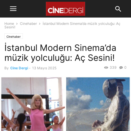
Home
Cinehaber
İstanbul Modern Sinema’da müzik yolculuğu: Aç
Sesini!
Cinehaber
İstanbul Modern Sinema’da
müzik yolculuğu: Aç Sesini!
339
0
By
Cine Dergi
-
13 Mayıs 2025