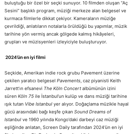
buluştuğu bir özel bir seçki sunuyor. 10 filmden oluşan “Aç
Sesini” başlıklı program, müziği merkeze alan belgesel ve
kurmaca filmlerle dikkat çekiyor. Kameraların müziğe
çevrildiği, anlatıların notalarla örüldüğü bu yapımlar, müzik
tarihine yön vermiş ancak gölgede kalmış hikâyeleri,
grupları ve müzisyenleri izleyiciyle buluşturuyor.
2024’ün en iyi filmi
Seçkide, Amerikan indie rock grubu Pavement üzerine
çekilen yaratıcı belgesel
Pavements
, caz piyanisti Keith
Jarrett’ın efsanevi
The Köln Concert
albümünün izini
süren
Köln 75
ile İstanbul’un kulüp ve dans müziği tarihine
ışık tutan
Vibe Istanbul
yer alıyor. Doğaçlama müzikle hayal
gücü arasındaki bağı keşfe çıkan
Sound Dreams of
Istanbul
ve 1960 yılında Kongo’daki darbeyi caz müziği
eşliğinde anlatan, Screen Daily tarafından 2024’ün en iyi