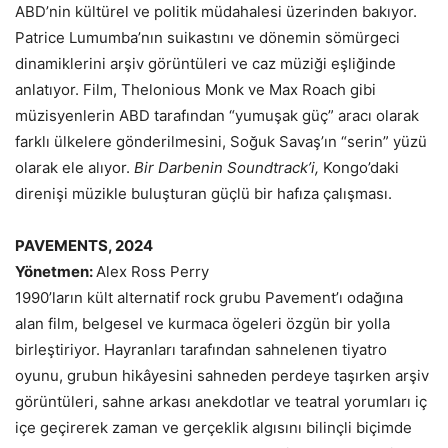
ABD’nin kültürel ve politik müdahalesi üzerinden bakıyor.
Patrice Lumumba’nın suikastını ve dönemin sömürgeci
dinamiklerini arşiv görüntüleri ve caz müziği eşliğinde
anlatıyor. Film, Thelonious Monk ve Max Roach gibi
müzisyenlerin ABD tarafından “yumuşak güç” aracı olarak
farklı ülkelere gönderilmesini, Soğuk Savaş’ın “serin” yüzü
olarak ele alıyor.
Bir Darbenin Soundtrack’i,
Kongo’daki
direnişi müzikle buluşturan güçlü bir hafıza çalışması.
PAVEMENTS, 2024
Yönetmen:
Alex Ross Perry
1990’ların kült alternatif rock grubu Pavement’ı odağına
alan film, belgesel ve kurmaca ögeleri özgün bir yolla
birleştiriyor. Hayranları tarafından sahnelenen tiyatro
oyunu, grubun hikâyesini sahneden perdeye taşırken arşiv
görüntüleri, sahne arkası anekdotlar ve teatral yorumları iç
içe geçirerek zaman ve gerçeklik algısını bilinçli biçimde