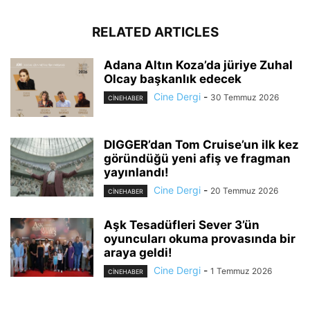
RELATED ARTICLES
Adana Altın Koza’da jüriye Zuhal
Olcay başkanlık edecek
Cine Dergi
-
30 Temmuz 2026
CINEHABER
DIGGER’dan Tom Cruise’un ilk kez
göründüğü yeni afiş ve fragman
yayınlandı!
Cine Dergi
-
20 Temmuz 2026
CINEHABER
Aşk Tesadüfleri Sever 3’ün
oyuncuları okuma provasında bir
araya geldi!
Cine Dergi
-
1 Temmuz 2026
CINEHABER