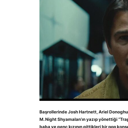
Başrollerinde Josh Hartnett, Ariel Donogh
M. Night Shyamalan’ın yazıp yönettiği “Trap 
baba ve genç kızının gittikleri bir pop kon