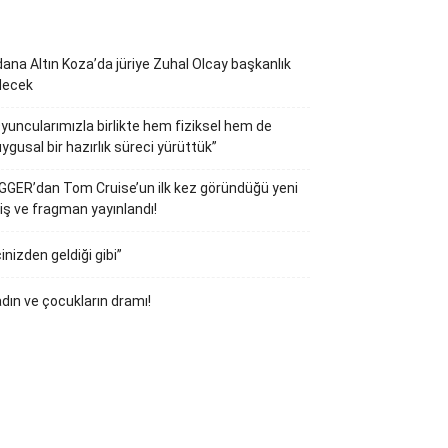
ana Altın Koza’da jüriye Zuhal Olcay başkanlık
decek
yuncularımızla birlikte hem fiziksel hem de
ygusal bir hazırlık süreci yürüttük”
GGER’dan Tom Cruise’un ilk kez göründüğü yeni
iş ve fragman yayınlandı!
çinizden geldiği gibi”
dın ve çocukların dramı!