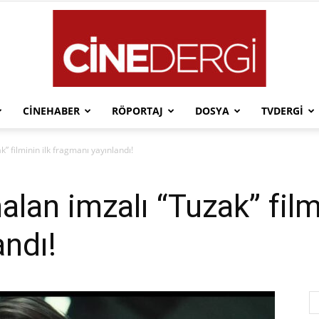
CINEHABER
RÖPORTAJ
DOSYA
TVDERGI
Cinedergi
” filminin ilk fragmanı yayınlandı!
an imzalı “Tuzak” filmi
andı!