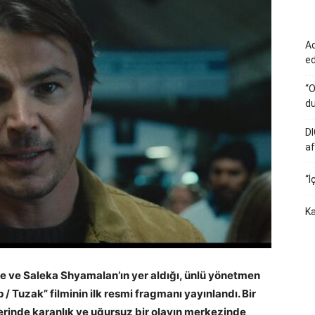
Ad
e
“O
du
DI
af
“İ
Ka
ue ve Saleka Shyamalan’ın yer aldığı, ünlü yönetmen
/ Tuzak” filminin ilk resmi fragmanı yayınlandı. Bir
serinde karanlık ve uğursuz bir olayın merkezinde