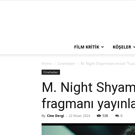
FILM KRITIK
KÖŞELER
Home
Cinehaber
M. Night Shyamalan imzalı “Tuzak
Cinehaber
M. Night Shyamal
fragmanı yayınl
By
Cine Dergi
-
22 Nisan 2024
538
0