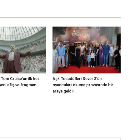
Tom Cruise’un ilk kez
Aşk Tesadüfleri Sever 3’ün
eni afiş ve fragman
oyuncuları okuma provasında bir
araya geldi!