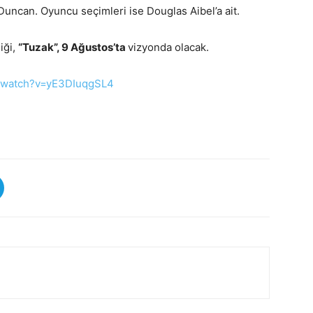
uncan. Oyuncu seçimleri ise Douglas Aibel’a ait.
iği,
“Tuzak”, 9 Ağustos’ta
vizyonda olacak.
watch?v=yE3DIuqgSL4