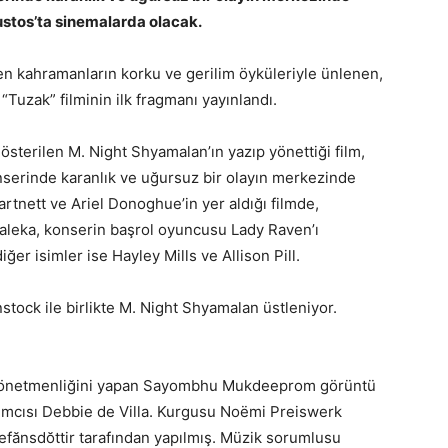
ustos’ta sinemalarda olacak.
en kahramanların korku ve gerilim öyküleriyle ünlenen,
Tuzak” filminin ilk fragmanı yayınlandı.
gösterilen M. Night Shyamalan’ın yazıp yönettiği film,
konserinde karanlık ve uğursuz bir olayın merkezinde
artnett ve Ariel Donoghue’in yer aldığı filmde,
Saleka, konserin başrol oyuncusu Lady Raven’ı
er isimler ise Hayley Mills ve Allison Pill.
stock ile birlikte M. Night Shyamalan üstleniyor.
 yönetmenliğini yapan Sayombhu Mukdeeprom görüntü
rımcısı Debbie de Villa. Kurgusu Noëmi Preiswerk
tefănsdŏttir tarafından yapılmış. Müzik sorumlusu