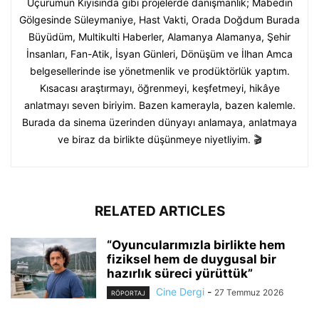
Uçurumun Kıyısında gibi projelerde danışmanlık; Mabedin
Gölgesinde Süleymaniye, Hast Vakti, Orada Doğdum Burada
Büyüdüm, Multikulti Haberler, Alamanya Alamanya, Şehir
İnsanları, Fan-Atik, İsyan Günleri, Dönüşüm ve İlhan Amca
belgesellerinde ise yönetmenlik ve prodüktörlük yaptım.
Kısacası araştırmayı, öğrenmeyi, keşfetmeyi, hikâye
anlatmayı seven biriyim. Bazen kamerayla, bazen kalemle.
Burada da sinema üzerinden dünyayı anlamaya, anlatmaya
ve biraz da birlikte düşünmeye niyetliyim. 🎬
RELATED ARTICLES
“Oyuncularımızla birlikte hem
fiziksel hem de duygusal bir
hazırlık süreci yürüttük”
Cine Dergi
-
27 Temmuz 2026
RÖPORTAJ