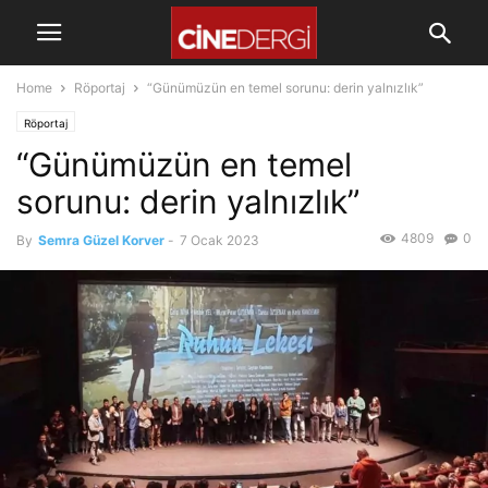
Home
Röportaj
“Günümüzün en temel sorunu: derin yalnızlık”
Röportaj
“Günümüzün en temel
sorunu: derin yalnızlık”
4809
0
By
Semra Güzel Korver
-
7 Ocak 2023