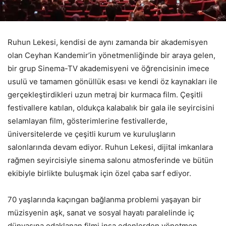
Ruhun Lekesi, kendisi de aynı zamanda bir akademisyen
olan Ceyhan Kandemir’in yönetmenliğinde bir araya gelen,
bir grup Sinema-TV akademisyeni ve öğrencisinin imece
usulü ve tamamen gönüllük esası ve kendi öz kaynakları ile
gerçekleştirdikleri uzun metraj bir kurmaca film. Çeşitli
festivallere katılan, oldukça kalabalık bir gala ile seyircisini
selamlayan film, gösterimlerine festivallerde,
üniversitelerde ve çeşitli kurum ve kuruluşların
salonlarında devam ediyor. Ruhun Lekesi, dijital imkanlara
rağmen seyircisiyle sinema salonu atmosferinde ve bütün
ekibiyle birlikte buluşmak için özel çaba sarf ediyor.
70 yaşlarında kaçıngan bağlanma problemi yaşayan bir
müzisyenin aşk, sanat ve sosyal hayatı paralelinde iç
dünyasına odaklanan filmi inşa edenlerden yönetmen,