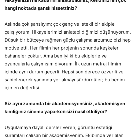
Hikayenizin ne kadarını anlatabildiniz, kendinizi en çok
hangi noktada şanslı hissettiniz?
Aslında çok şanslıyım; çok genç ve istekli bir ekiple
çalışıyorum. Hikayelerimizi anlatabildiğimizi düşünüyorum.
Düşük bir bütçeye rağmen güçlü çalışma arzumuz bizi hep
motive etti. Her filmin her projenin sonunda keşkeler,
bahaneler çoktur. Ama ben iyi ki bu ekiplerle ve
oyuncularla çalışmışım diyorum. İlk uzun metraj filmim
içinde aynı durum geçerli. Hepsi son derece özverili ve
sahiplenerek yanımda yer almayı sürdürdüler; bu benim
için en değerlisi…
Siz aynı zamanda bir akademisyensiniz, akademisyen
kimliğiniz sinema yaparken sizi nasıl etkiliyor?
Uygulamaya dayalı dersler veren; görüntü estetiği
kuramları çalışan bir akademisyenim. Ekibimde yer alan