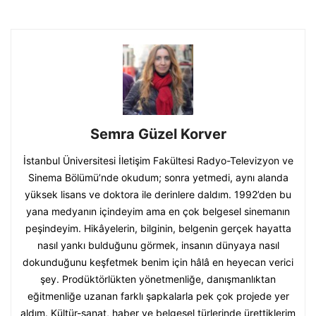
Semra Güzel Korver
İstanbul Üniversitesi İletişim Fakültesi Radyo-Televizyon ve
Sinema Bölümü’nde okudum; sonra yetmedi, aynı alanda
yüksek lisans ve doktora ile derinlere daldım. 1992’den bu
yana medyanın içindeyim ama en çok belgesel sinemanın
peşindeyim. Hikâyelerin, bilginin, belgenin gerçek hayatta
nasıl yankı bulduğunu görmek, insanın dünyaya nasıl
dokunduğunu keşfetmek benim için hâlâ en heyecan verici
şey. Prodüktörlükten yönetmenliğe, danışmanlıktan
eğitmenliğe uzanan farklı şapkalarla pek çok projede yer
aldım. Kültür-sanat, haber ve belgesel türlerinde ürettiklerim