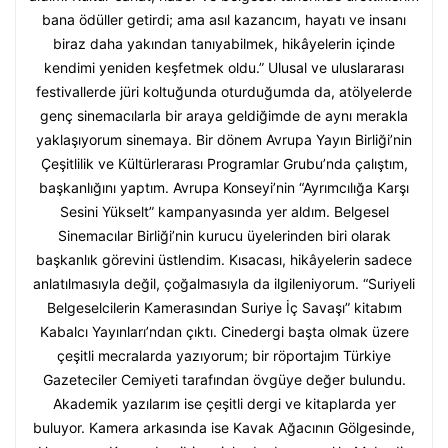
bana ödüller getirdi; ama asıl kazancım, hayatı ve insanı
biraz daha yakından tanıyabilmek, hikâyelerin içinde
kendimi yeniden keşfetmek oldu.” Ulusal ve uluslararası
festivallerde jüri koltuğunda oturduğumda da, atölyelerde
genç sinemacılarla bir araya geldiğimde de aynı merakla
yaklaşıyorum sinemaya. Bir dönem Avrupa Yayın Birliği’nin
Çeşitlilik ve Kültürlerarası Programlar Grubu’nda çalıştım,
başkanlığını yaptım. Avrupa Konseyi’nin “Ayrımcılığa Karşı
Sesini Yükselt” kampanyasında yer aldım. Belgesel
Sinemacılar Birliği’nin kurucu üyelerinden biri olarak
başkanlık görevini üstlendim. Kısacası, hikâyelerin sadece
anlatılmasıyla değil, çoğalmasıyla da ilgileniyorum. “Suriyeli
Belgeselcilerin Kamerasından Suriye İç Savaşı” kitabım
Kabalcı Yayınları’ndan çıktı. Cinedergi başta olmak üzere
çeşitli mecralarda yazıyorum; bir röportajım Türkiye
Gazeteciler Cemiyeti tarafından övgüye değer bulundu.
Akademik yazılarım ise çeşitli dergi ve kitaplarda yer
buluyor. Kamera arkasında ise Kavak Ağacının Gölgesinde,