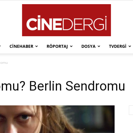
CINEHABER
RÖPORTAJ
DOSYA
TVDERGI
Cinedergi
dromu
omu? Berlin Sendromu