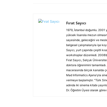
Fırat Sayıcı
1979, İstanbul doğumlu. 2001 y
yüksek lisansla mezun olmasına
sayesinde, geleceğini ve mesleğ
belgesel çalışmalarıyla işe koy
Sayıcı, yurt çapında çeşitli kısa
workshoplar düzenledi. 2008’d
Fırat Sayıcı, Selçuk Üniversi
doktora öğrenimini tamamladı. 
macerasında birçok kanalda çeş
Mad Informatics Ajansı’yla si
vermeye başlamıştır. "Türk Si
adında iki sinema kitabı yayın
Dr. Öğretim Üyesi olarak görev