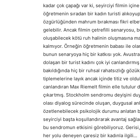
kadar çok çapağı var ki, seyirciyi filmin için
öğretmenin sıradan bir kadın turisti alıkoyup
özgürlüğünden mahrum bırakması fikri elbette 
gelebilir. Ancak filmin çetrefilli senaryosu
oluşabilecek kötü ruh halinin oluşmasına mani
kalmıyor. Örneğin öğretmenin babası ile olan
bunun senaryoya hiç bir katkısı yok. Avustral
dolaşan bir turist kadını çok iyi canlandırmı
bakıldığında hiç bir ruhsal rahatsızlığı gö
tiplemelerine layık ancak içinde titiz ve oldu
canlandıran Max Riemelt filmin elle tutulur 
çıkartmış. Stockholm sendromu deyişini duy
olası diyalog sürecinde oluşan, duygusal a
özetlenebilecek psikolojik durumu anlatan bi
seyirciyi başta koşullandırarak avantaj sağ
bu sendromun etkisini görebiliyoruz. Gerisi
her yolu deneyen çaresiz bir kadınla ilgili…