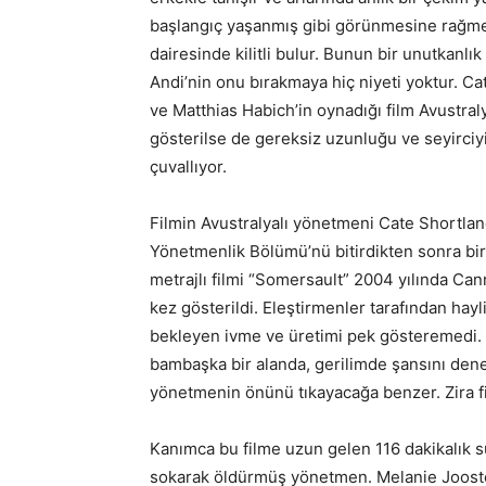
başlangıç yaşanmış gibi görünmesine rağme
dairesinde kilitli bulur. Bunun bir unutkanl
Andi’nin onu bırakmaya hiç niyeti yoktur. C
ve Matthias Habich’in oynadığı film Avustra
gösterilse de gereksiz uzunluğu ve seyirciy
çuvallıyor.
Filmin Avustralyalı yönetmeni Cate Shortla
Yönetmenlik Bölümü’nü bitirdikten sonra birk
metrajlı filmi “Somersault” 2004 yılında Cann
kez gösterildi. Eleştirmenler tarafından hay
bekleyen ivme ve üretimi pek gösteremedi. 
bambaşka bir alanda, gerilimde şansını dened
yönetmenin önünü tıkayacağa benzer. Zira f
Kanımca bu filme uzun gelen 116 dakikalık sür
sokarak öldürmüş yönetmen. Melanie Jooste