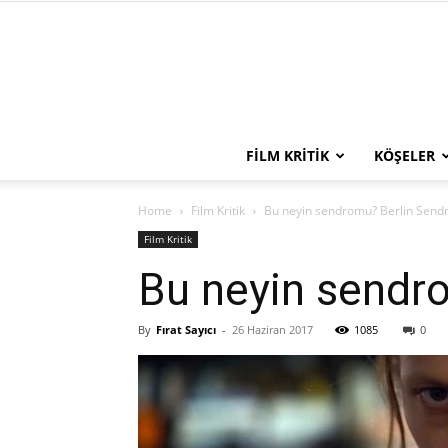
FILM KRITIK
KÖŞELER
Home
Film Kritik
Bu neyin sendromu? Berlin Sen
Film Kritik
Bu neyin sendr
By
Fırat Sayıcı
-
26 Haziran 2017
1085
0