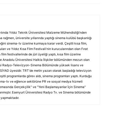
ılında Yıldız Teknik Üniversitesi Malzeme Mühendisliği’nden
 rağmen, üniversite yıllarında yaptığı sinema kulübü başkanlığı
ini sinema-tv üzerine kurmaya karar verdi. Çeşitli kısa film,
ulan ve Yıldız Kısa Film Festivali'nin kurucularından olan Fırat
 film festivallerinde de jüri üyeliği yaptı, kısa film üzerine
e Anadolu Üniversitesi Halkla İlişkiler bölümünden mezun olan
tesi Radyo-Televizyon-Sinema Bölümünde yüksek lisans ve
SİYAD üyesidir. TRT'de metin yazarı olarak başladığı televizyon
itli programlarda görev aldı, sinema programları yaptı. Kurduğu
nema-tv ve eğlence sektörüne PR ve sosyal medya hizmeti
nemasında Gerçekçilik" ve "Yeni Başlamayanlar İçin Sinema"
lanmıştır. Esenyurt Üniversitesi Radyo Tv. ve Sinema bölümünde
 yapmaktadır.