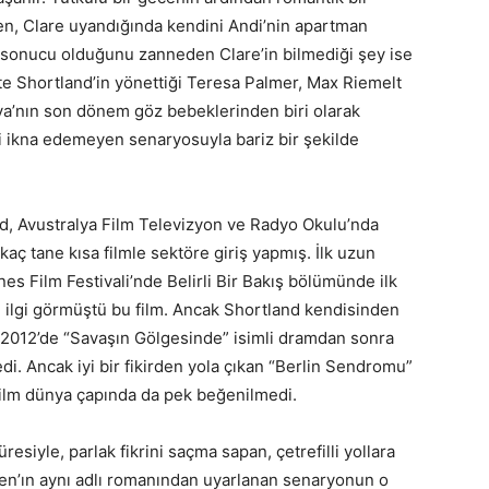
n, Clare uyandığında kendini Andi’nin apartman
ık sonucu olduğunu zanneden Clare’in bilmediği şey ise
ate Shortland’in yönettiği Teresa Palmer, Max Riemelt
lya’nın son dönem göz bebeklerinden biri olarak
i ikna edemeyen senaryosuyla bariz bir şekilde
nd, Avustralya Film Televizyon ve Radyo Okulu’nda
aç tane kısa filmle sektöre giriş yapmış. İlk uzun
es Film Festivali’nde Belirli Bir Bakış bölümünde ilk
li ilgi görmüştü bu film. Ancak Shortland kendisinden
2012’de “Savaşın Gölgesinde” isimli dramdan sonra
i. Ancak iyi bir fikirden yola çıkan “Berlin Sendromu”
ilm dünya çapında da pek beğenilmedi.
esiyle, parlak fikrini saçma sapan, çetrefilli yollara
n’ın aynı adlı romanından uyarlanan senaryonun o