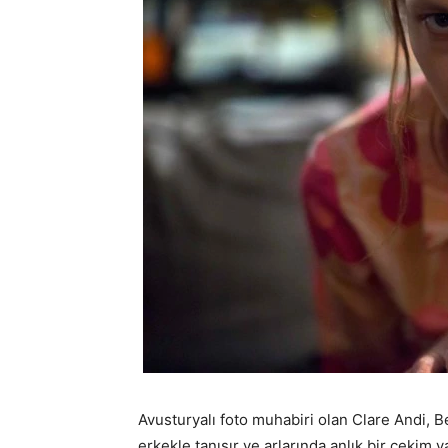
Avusturyalı foto muhabiri olan Clare Andi, Ber
erkekle tanışır ve arlarında anlık bir çekim 