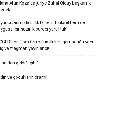
ana Altın Koza’da jüriye Zuhal Olcay başkanlık
decek
yuncularımızla birlikte hem fiziksel hem de
ygusal bir hazırlık süreci yürüttük”
GGER’dan Tom Cruise’un ilk kez göründüğü yeni
iş ve fragman yayınlandı!
çinizden geldiği gibi”
dın ve çocukların dramı!