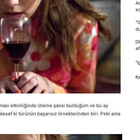
Ad
e
“O
du
DI
af
“İ
Ka
neması etkinliğinde izleme şansı bulduğum ve bu ay
esef ki türünün başarısız örneklerinden biri. Peki ama