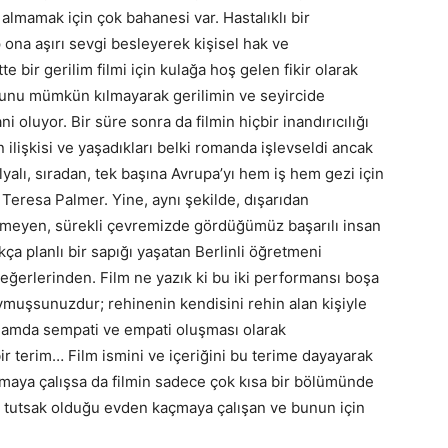
e almamak için çok bahanesi var. Hastalıklı bir
 ona aşırı sevgi besleyerek kişisel hak ve
bir gerilim filmi için kulağa hoş gelen fikir olarak
, bunu mümkün kılmayarak gerilimin ve seyircide
 oluyor. Bir süre sonra da filmin hiçbir inandırıcılığı
 ilişkisi ve yaşadıkları belki romanda işlevseldi ancak
yalı, sıradan, tek başına Avrupa’yı hem iş hem gezi için
ş Teresa Palmer. Yine, aynı şekilde, dışarıdan
zükmeyen, sürekli çevremizde gördüğümüz başarılı insan
kça planlı bir sapığı yaşatan Berlinli öğretmeni
değerlerinden. Film ne yazık ki bu iki performansı boşa
muşsunuzdur; rehinenin kendisini rehin alan kişiyle
nlamda sempati ve empati oluşması olarak
r terim… Film ismini ve içeriğini bu terime dayayarak
lamaya çalışsa da filmin sadece çok kısa bir bölümünde
, tutsak olduğu evden kaçmaya çalışan ve bunun için