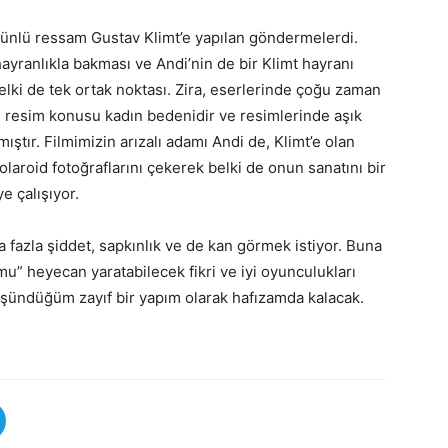
e ünlü ressam Gustav Klimt’e yapılan göndermelerdi.
 hayranlıkla bakması ve Andi’nin de bir Klimt hayranı
elki de tek ortak noktası. Zira, eserlerinde çoğu zaman
cil resim konusu kadın bedenidir ve resimlerinde aşık
ıştır. Filmimizin arızalı adamı Andi de, Klimt’e olan
polaroid fotoğraflarını çekerek belki de onun sanatını bir
e çalışıyor.
ha fazla şiddet, sapkınlık ve de kan görmek istiyor. Buna
mu” heyecan yaratabilecek fikri ve iyi oyunculukları
üşündüğüm zayıf bir yapım olarak hafızamda kalacak.