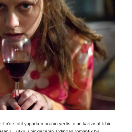
lin’de tatil yaparken oranın yerlisi olan karizmatik bir
yaşanır. Tutkulu bir gecenin ardından romantik bir