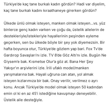
Türkiye’de kaç tane burkalı kadın gördün? Hadi var diyelim,
kaç tane burkalı kadını kıraathaneye girerken gördün?
Ülkede ünlü olmak isteyen, manken olmak isteyen…vs. yüz
binlerce genç kadın varken ve çoğu da, üstelik ailelerin de
destekleriyle/istekleriyle hayallerinin peşinden eyleme
geçerken, sen bu ülkede böyle bir şey yok diyemezsin. Bir
hafta boyunca otur, Türkiye’de gözlem yap bari. Fox Tv’de
Gardırop Savaşları’nı izle. TV 8’de Göz Altı’nı izle. Bugün Ne
Giysem’e bak. Kısmetse Olur’a göz at. Bana Her Şey
Yakışır’ın arşivlerini izle. İrili ufaklı model/manken
yarışmalarına bak. Hayali uğruna can atan, yol almak
isteyen kızlarımıza bir bak. Onay verilir, verilmez o ayrı
konu. Ancak Türkiye’de model olmak isteyen 50 kadından
emin ol ki en az 45’i istediğine kavuşmayı deneyebilir.
Üstelik aile desteğiyle.