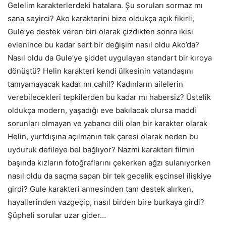
Gelelim karakterlerdeki hatalara. Şu soruları sormaz mı
sana seyirci? Ako karakterini bize oldukça açık fikirli,
Gule’ye destek veren biri olarak çizdikten sonra ikisi
evlenince bu kadar sert bir değişim nasıl oldu Ako’da?
Nasıl oldu da Gule’ye şiddet uygulayan standart bir kıroya
dönüştü? Helin karakteri kendi ülkesinin vatandaşını
tanıyamayacak kadar mı cahil? Kadınların ailelerin
verebilecekleri tepkilerden bu kadar mı habersiz? Üstelik
oldukça modern, yaşadığı eve bakılacak olursa maddi
sorunları olmayan ve yabancı dili olan bir karakter olarak
Helin, yurtdışına açılmanın tek çaresi olarak neden bu
uyduruk defileye bel bağlıyor? Nazmi karakteri filmin
başında kızların fotoğraflarını çekerken ağzı sulanıyorken
nasıl oldu da saçma sapan bir tek gecelik eşcinsel ilişkiye
girdi? Gule karakteri annesinden tam destek alırken,
hayallerinden vazgeçip, nasıl birden bire burkaya girdi?
Şüpheli sorular uzar gider…