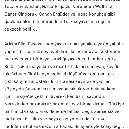
Tuba Büyüküstün, Hazar Ergüçlü, Veronique Wuthrich,
Caner Cindoruk, Canan Ergüder ve İnanç Konukçu gibi
güçlü isimleri barındıran film Türk seyircisinin ilgisini
çekecek belli ki.
Adana Film Festivali’nde yaşanan tartışmalara yakın şahitlik
yapmış biri olarak söyleyebilirim ki, neredeyse sektörden
herkes büyük bir hayal kırıklığı yaşadı bu filmden sonra.
Bizler çok daha yetkin ve mantık hataları olmayan, keyifli
bir Saleem filmi izleyeceğimizi düşünüyorken tam tersi
çıktı karşımıza. Üstelik film sonrası seyirciyle yapılan
söyleşide Saleem, bu filmi yapacak bir yer bulamadığım
için Türkiye’de çektim diyerek, kendisini savundu.
Neresinden bakarsanız bakın talihsiz bir açıklama… Türkiye
bir film platosu olarak deneme tahtası değil. Zamansız ve
mekansız bir film yapmaya çalışıyorsan da Türkiye
motiflerini kullanamazsın arkadaş. Bu işler öyle kolay değil.