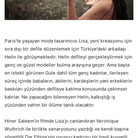
Paris’te yaşayan moda tasarımcısı Lisa, yeni kreasyonu için
sıra dışı bir defile düzenlemek için Türkiye’deki arkadaşı
Helin ile görüşmektedir. Helin defileyi gerçekleştirmek için
genç ve güzel modeller bulma arayışına geçer. Ama başta
en istekli görünen Gule dahil tüm genç kadınlar, ilerleyen
süreç içinde babaların, abilerin, kardeşlerin yani erkeklerin
baskıları yüzünden defileye katılma konusunda çekimser
kalırlar. Ne yapacağını bilemeyen Helin, kalkıştığı iş
yüzünden vahim bir ölüme tanık olacaktır.
Hiner Saleem’in filmde Lisa’yı canlandıran Veronique
Wuthrich ile birlikte senaryosunu yazdığı ve kendi başına
yönettiği Dar Elbise’nin oyuncu kadrosu bir hayli kuvvetli.