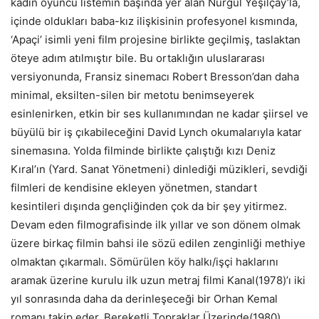
kadın oyuncu listemin başında yer alan Nurgül Yeşilçay’la,
içinde oldukları baba-kız ilişkisinin profesyonel kısmında,
‘Apaçi’ isimli yeni film projesine birlikte geçilmiş, taslaktan
öteye adım atılmıştır bile. Bu ortaklığın uluslararası
versiyonunda, Fransiz sinemacı Robert Bresson’dan daha
minimal, eksilten-silen bir metotu benimseyerek
esinlenirken, etkin bir ses kullanımından ne kadar şiirsel ve
büyülü bir iş çıkabileceğini David Lynch okumalarıyla katar
sinemasına. Yolda filminde birlikte çalıştığı kızı Deniz
Kıral’ın (Yard. Sanat Yönetmeni) dinlediği müzikleri, sevdiği
filmleri de kendisine ekleyen yönetmen, standart
kesintileri dışında gençliğinden çok da bir şey yitirmez.
Devam eden filmografisinde ilk yıllar ve son dönem olmak
üzere birkaç filmin bahsi ile sözü edilen zenginliği methiye
olmaktan çıkarmalı. Sömürülen köy halkı/işçi haklarını
aramak üzerine kurulu ilk uzun metraj filmi Kanal(1978)’ı iki
yıl sonrasında daha da derinleşeceği bir Orhan Kemal
romanı takip eder. Bereketli Topraklar Üzerinde(1980),