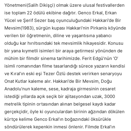
Yönetmeni(Salih Dikişçi) olmak üzere ulusal festivallerden
ise toplam 22 ödülü ekibine dağıtır. Genco Erkal, Erkan
Yücel ve Şerif Sezer baş oyunculuğundaki Hakkari’de Bir
Mevsim(1983), sürgün kupası Hakkari’nin Pirkanis köyünde
verilen bir öğretmenin, diline ve yaşantısına yabancı
olduğu kar hırıltısındaki tek mevsimlik hikayesidir. Konusu
bir yana kıymetli isimleri bir araya getirmesi yönünden de
mühim bir filmdir sinema tarihimizde. Ferit Edgü’nün ‘O’
isimli romanından filme tasarlandığı sürece yazarın kendisi
ve Kıral’ın eski eşi Tezer Özlü destek verirken senaryoyu
Onat Kutlar kaleme alır. Hakkari’de Bir Mevsim, Doğu
Anadolu’nun kaleme, sese, kadraja girmesinin cesaret
istediği yıllarda açık seçik bir ajitasyondan uzak, 3000
metrelik tipinin ortasından alınan belgesel kaydı kadar
gerçekçidir, öyle ki oyunculardan birinin ağzından dökülen
kürtçe kelime Genco Erkal’ın boğazındaki öksürükle
söndürülerek kepenkin inmesi önlenir. Filmde Erkal’ın