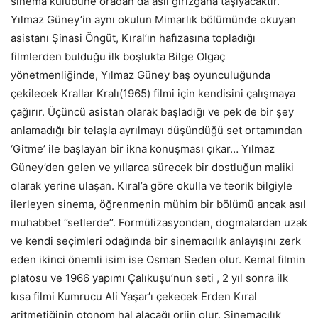
sinema kulübüne oradan da asıl girizgaha taşıyacaktır.
Yılmaz Güney’in aynı okulun Mimarlık bölümünde okuyan
asistanı Şinasi Öngüt, Kıral’ın hafızasına topladığı
filmlerden bulduğu ilk boşlukta Bilge Olgaç
yönetmenliğinde, Yılmaz Güney baş oyunculuğunda
çekilecek Krallar Kralı(1965) filmi için kendisini çalışmaya
çağırır. Üçüncü asistan olarak başladığı ve pek de bir şey
anlamadığı bir telaşla ayrılmayı düşündüğü set ortamından
‘Gitme’ ile başlayan bir ikna konuşması çıkar… Yılmaz
Güney’den gelen ve yıllarca sürecek bir dostluğun maliki
olarak yerine ulaşan. Kıral’a göre okulla ve teorik bilgiyle
ilerleyen sinema, öğrenmenin mühim bir bölümü ancak asıl
muhabbet ‘’setlerde’’. Formülizasyondan, dogmalardan uzak
ve kendi seçimleri odağında bir sinemacılık anlayışını zerk
eden ikinci önemli isim ise Osman Seden olur. Kemal filmin
platosu ve 1966 yapımı Çalıkuşu’nun seti , 2 yıl sonra ilk
kısa filmi Kumrucu Ali Yaşar’ı çekecek Erden Kıral
aritmetiğinin otonom hal alacağı orjin olur. Sinemacılık