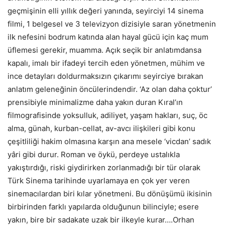
geçmişinin elli yıllık değeri yanında, seyirciyi 14 sinema
filmi, 1 belgesel ve 3 televizyon dizisiyle saran yönetmenin
ilk nefesini bodrum katında alan hayal gücü için kaç mum
üflemesi gerekir, muamma. Açık seçik bir anlatımdansa
kapalı, imalı bir ifadeyi tercih eden yönetmen, mühim ve
ince detayları doldurmaksızın çıkarımı seyirciye bırakan
anlatım geleneğinin öncülerindendir. ‘Az olan daha çoktur’
prensibiyle minimalizme daha yakın duran Kıral’ın
filmografisinde yoksulluk, adiliyet, yaşam hakları, suç, öc
alma, günah, kurban-cellat, av-avcı ilişkileri gibi konu
çeşitliliği hakim olmasına karşın ana mesele ‘vicdan’ sadık
yâri gibi durur. Roman ve öykü, perdeye ustalıkla
yakıştırdığı, riski giydirirken zorlanmadığı bir tür olarak
Türk Sinema tarihinde uyarlamaya en çok yer veren
sinemacılardan biri kılar yönetmeni. Bu dönüşümü ikisinin
birbirinden farklı yapılarda olduğunun bilinciyle; esere
yakın, bire bir sadakate uzak bir ilkeyle kurar….Orhan