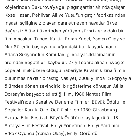
köylerinden Çukurova’ya gelip ağır şartlar altında çalışan
Köse Hasan, Pehlivan Ali ve Yusuf’un çırçır fabrikasından,
inşaat işçiliğine zıplayan para etmeyen hayatları(!) ve
değersiz ölüleri üzerinden yürüyen sürprizlerle dolu bir
film olacaktır. Tuncel Kurtiz, Erkan Yücel, Yaman Okay ve
Nur Sürer’in baş oyunculuğundaki bu ilk uyarlamanın,
Adana Sıkıyönetim Komutanlığı’nca yasaklanmasının
ardından negatifleri kaybolur. 27 yıl sonra alınan İsveç’te
çöpe atılmak üzere olduğu haberiyle Kıral’ın kızına filmin
bulunmasına dair bıraktığı vasiyet, 2008 yılında 15 kopyayla
ölümden dönen sevindirici bir gösterime dönüşür. Atilla
Dorsay’ın başyapıt adlettiği film, 1980 Nantes Film
Festivali’nden Sanat ve Deneme Filmleri Büyük Ödülü ile
Seçiciler Kurulu Özel Ödülü alırken 1980-Strasbourg
Avrupa Film Festivali Büyük Ödül’üne layık görülür. 18.
Antalya Film Festivali En İyi Yönetmen, En İyi Yardımcı
Erkek Oyuncu (Yaman Okay), En İyi Görüntü