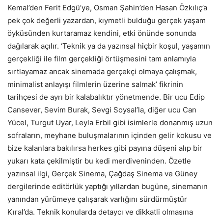
Kemal’den Ferit Edgü’ye, Osman Şahin’den Hasan Özkılıç’a
pek çok değerli yazardan, kıymetli bulduğu gerçek yaşam
öyküsünden kurtaramaz kendini, etki önünde sonunda
dağılarak açılır. ‘Teknik ya da yazınsal hiçbir koşul, yaşamın
gerçekliği ile film gerçekliği örtüşmesini tam anlamıyla
sırtlayamaz ancak sinemada gerçekçi olmaya çalışmak,
minimalist anlayışı filmlerin üzerine salmak’ fikrinin
tarihçesi de ayrı bir kalabalıktır yönetmende. Bir ucu Edip
Cansever, Sevim Burak, Sevgi Soysal’la, diğer ucu Can
Yücel, Turgut Uyar, Leyla Erbil gibi isimlerle donanmış uzun
sofraların, meyhane buluşmalarının içinden gelir kokusu ve
bize kalanlara bakılırsa herkes gibi payına düşeni alıp bir
yukarı kata çekilmiştir bu kedi merdiveninden. Özetle
yazınsal ilgi, Gerçek Sinema, Çağdaş Sinema ve Güney
dergilerinde editörlük yaptığı yıllardan bugüne, sinemanın
yanından yürümeye çalışarak varlığını sürdürmüştür
Kıral’da. Teknik konularda detaycı ve dikkatli olmasına