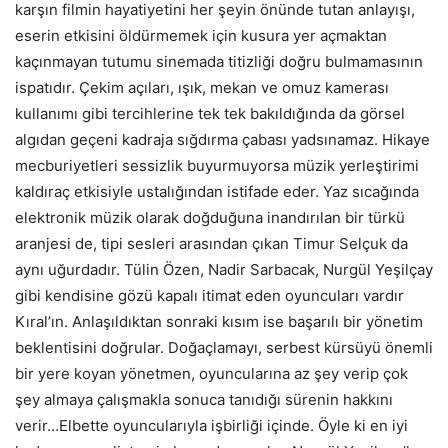
karşın filmin hayatiyetini her şeyin önünde tutan anlayışı,
eserin etkisini öldürmemek için kusura yer açmaktan
kaçınmayan tutumu sinemada titizliği doğru bulmamasının
ispatıdır. Çekim açıları, ışık, mekan ve omuz kamerası
kullanımı gibi tercihlerine tek tek bakıldığında da görsel
algıdan geçeni kadraja sığdırma çabası yadsınamaz. Hikaye
mecburiyetleri sessizlik buyurmuyorsa müzik yerleştirimi
kaldıraç etkisiyle ustalığından istifade eder. Yaz sıcağında
elektronik müzik olarak doğduğuna inandırılan bir türkü
aranjesi de, tipi sesleri arasından çıkan Timur Selçuk da
aynı uğurdadır. Tülin Özen, Nadir Sarbacak, Nurgül Yeşilçay
gibi kendisine gözü kapalı itimat eden oyuncuları vardır
Kıral’ın. Anlaşıldıktan sonraki kısım ise başarılı bir yönetim
beklentisini doğrular. Doğaçlamayı, serbest kürsüyü önemli
bir yere koyan yönetmen, oyuncularına az şey verip çok
şey almaya çalışmakla sonuca tanıdığı sürenin hakkını
verir…Elbette oyuncularıyla işbirliği içinde. Öyle ki en iyi