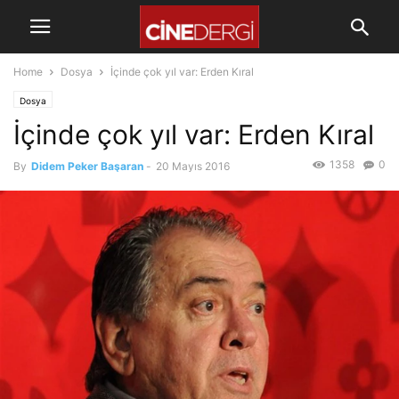
Home
Dosya
İçinde çok yıl var: Erden Kıral
Dosya
İçinde çok yıl var: Erden Kıral
1358
0
By
Didem Peker Başaran
-
20 Mayıs 2016