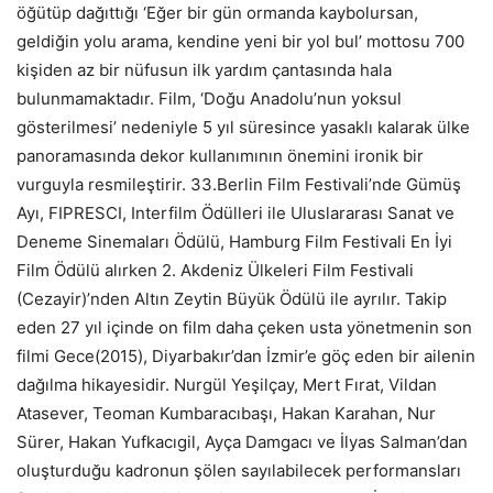
öğütüp dağıttığı ‘Eğer bir gün ormanda kaybolursan,
geldiğin yolu arama, kendine yeni bir yol bul’ mottosu 700
kişiden az bir nüfusun ilk yardım çantasında hala
bulunmamaktadır. Film, ‘Doğu Anadolu’nun yoksul
gösterilmesi’ nedeniyle 5 yıl süresince yasaklı kalarak ülke
panoramasında dekor kullanımının önemini ironik bir
vurguyla resmileştirir. 33.Berlin Film Festivali’nde Gümüş
Ayı, FIPRESCI, Interfilm Ödülleri ile Uluslararası Sanat ve
Deneme Sinemaları Ödülü, Hamburg Film Festivali En İyi
Film Ödülü alırken 2. Akdeniz Ülkeleri Film Festivali
(Cezayir)’nden Altın Zeytin Büyük Ödülü ile ayrılır. Takip
eden 27 yıl içinde on film daha çeken usta yönetmenin son
filmi Gece(2015), Diyarbakır’dan İzmir’e göç eden bir ailenin
dağılma hikayesidir. Nurgül Yeşilçay, Mert Fırat, Vildan
Atasever, Teoman Kumbaracıbaşı, Hakan Karahan, Nur
Sürer, Hakan Yufkacıgil, Ayça Damgacı ve İlyas Salman’dan
oluşturduğu kadronun şölen sayılabilecek performansları