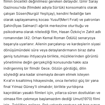
filmin öncelikli değinilmesi gereken detayıdır. İzmir Saray
Gazinosu’nda (filmdeki adıyla Sürtük) konsomatris olarak
çalışan Süsen(Nurgül Yeşilçay), kendini fedailiğe tam
olarak saplayamamış kocası Yusuf(Mert Fırat) ve patronları
Şahin(İlyas Salman)’i ağırlık merkezine oturttuğu ve
psikodrama olarak nitelediği film, Hasan Özkılıç’ın Zahit adlı
romanından (42. Orhan Kemal Roman Ödülü) senaryoya
başarıyla uyarlanır. Ailenin parçalanışı ve kardeşlerin siyasi
dönüşümündeki süre veya detaylandırmanın biraz daha
geniş tutulması ihtiyacıyla birlikte, müziklerinden görüntü
yönetimine değin gerçekçiliği konusunda hakkı aza
indirgenmiş bir filmdir Gece. Gözün gördüğü, dilin
söylediği ana kadar sinemayla devam etmek isteyen
Kıral’ın kısaltılmış hikayesinde, onca ilerletici güç bir yana
final Yılmaz Güney’li olmalıdır; birlikte yurtdışına
kaçırdıkları yasaklı filmleri için, yıllarca süren dostlukları ve
olmasa film çekmeye başlamazdım dediği Umut(1970) filmi
için…Tekliğine gelince,
Pek yakında
spotuna adı hep sızsın,