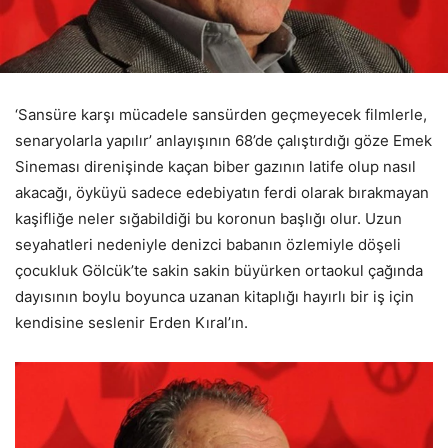
‘Sansüre karşı mücadele sansürden geçmeyecek filmlerle,
senaryolarla yapılır’ anlayışının 68’de çalıştırdığı göze Emek
Sineması direnişinde kaçan biber gazının latife olup nasıl
akacağı, öyküyü sadece edebiyatın ferdi olarak bırakmayan
kaşifliğe neler sığabildiği bu koronun başlığı olur. Uzun
seyahatleri nedeniyle denizci babanın özlemiyle döşeli
çocukluk Gölcük’te sakin sakin büyürken ortaokul çağında
dayısının boylu boyunca uzanan kitaplığı hayırlı bir iş için
kendisine seslenir Erden Kıral’ın.