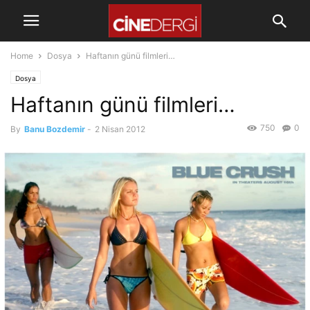
Home
Dosya
Haftanın günü filmleri…
Dosya
Haftanın günü filmleri…
750
0
By
Banu Bozdemir
-
2 Nisan 2012