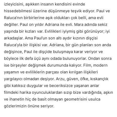
izleyicisini, aşıkken insanın kendisini evinde
hissedebilmesi üzerine düşünmeye teşvik ediyor. Paul ve
Raluca’nın birbirlerine aşık oldukları çok belli, ama evli
değiller. Paul on yıldır Adriana ile evli. Mara adında sekiz
yaşında bir kızları var. Evlilikleri iyiymiş gibi görünüyor; iyi
arkadaşlar. Ama Paul’un son altı aydır kızının dişçisi
Raluca’yla bir ilişkisi var. Adriana, bir gün planları son anda
değişince, Paul ile dişçide buluşmaya karar veriyor ve
böylece ilk defa üçü aynı odada bulunuyorlar. Ondan sonra
ise birşeyler değişmek durumunda kalıyor. Film, modern
yaşamın ve evliliklerin parçası olan kırılgan ilişkileri
yargılayıcı olmadan deşiyor. Arzu, güven, öfke, kıskançlık
gibi katıksız duygular ve beceriksizce yaşanan anlar
filmdeki harika oyunculuklardan sızıp bize vardığında, aşkın
ve ihanetin hiç de basit olmayan geometrisini usulca
gözlerimizin önüne seriyor.