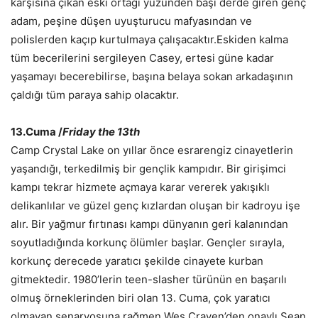
karşısına çıkan eski ortağı yüzünden başı derde giren genç
adam, peşine düşen uyuşturucu mafyasından ve
polislerden kaçıp kurtulmaya çalışacaktır.Eskiden kalma
tüm becerilerini sergileyen Casey, ertesi güne kadar
yaşamayı becerebilirse, başına belaya sokan arkadaşının
çaldığı tüm paraya sahip olacaktır.
13.Cuma /
Friday the 13th
Camp Crystal Lake on yıllar önce esrarengiz cinayetlerin
yaşandığı, terkedilmiş bir gençlik kampıdır. Bir girişimci
kampı tekrar hizmete açmaya karar vererek yakışıklı
delikanlılar ve güzel genç kızlardan oluşan bir kadroyu işe
alır. Bir yağmur fırtınası kampı dünyanın geri kalanından
soyutladığında korkunç ölümler başlar. Gençler sırayla,
korkunç derecede yaratıcı şekilde cinayete kurban
gitmektedir. 1980’lerin teen-slasher türünün en başarılı
olmuş örneklerinden biri olan 13. Cuma, çok yaratıcı
olmayan senaryosuna rağmen Wes Craven’den onaylı Sean