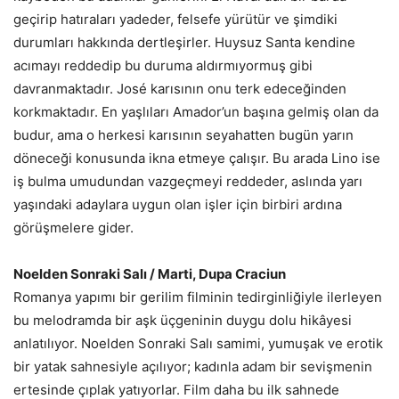
geçirip hatıraları yadeder, felsefe yürütür ve şimdiki
durumları hakkında dertleşirler. Huysuz Santa kendine
acımayı reddedip bu duruma aldırmıyormuş gibi
davranmaktadır. José karısının onu terk edeceğinden
korkmaktadır. En yaşlıları Amador’un başına gelmiş olan da
budur, ama o herkesi karısının seyahatten bugün yarın
döneceği konusunda ikna etmeye çalışır. Bu arada Lino ise
iş bulma umudundan vazgeçmeyi reddeder, aslında yarı
yaşındaki adaylara uygun olan işler için birbiri ardına
görüşmelere gider.
Noelden Sonraki Salı / Marti, Dupa Craciun
Romanya yapımı bir gerilim filminin tedirginliğiyle ilerleyen
bu melodramda bir aşk üçgeninin duygu dolu hikâyesi
anlatılıyor. Noelden Sonraki Salı samimi, yumuşak ve erotik
bir yatak sahnesiyle açılıyor; kadınla adam bir sevişmenin
ertesinde çıplak yatıyorlar. Film daha bu ilk sahnede