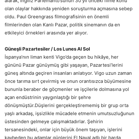
alarak, İngiliz Parlemanto’sunun 30 yıl önceki filme konu
olan olaylar hakkında yeniden soruşturma açmasına sebep
oldu. Paul Greengrass filmografisinin en önemli
filmlerinden olan Kanlı Pazar, politik sinemanın da en
etkileyici örnekleri arasında yer alıyor.
Güneşli Pazartesiler /
Los Lunes Al Sol
İspanya’nın liman kenti Vigo’da geçen bu hikâye, her
gününü Pazar günüymüş gibi yaşayan, Pazartesi’lerini
güneş altında geçiren insanları anlatıyor. Vigo uzun zaman
önce tarıma sırt çevirmiş ve onun orantısızca büyümesine
bununla beraber de göçmenler ve işçilerle dolmasına yol
açan endüstrinin yaygınlaştığı bir şehre
dönüşmüştür.Düşlerini gerçekleştirememiş bir grup orta
yaşlı arkadaş, işsizlikle mücadele etmenin umutsuzluğunun
üstesinden gelmeye çalışmaktadırlar. Şehirin
tersanesindeki, onlar için büyük önem taşıyan, işlerini
kaybeden bu adamlar günlerini El Naval adlı bir barda