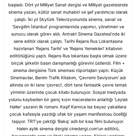
başladı. Dört yıl Milliyet Sanat dergisi ve Milliyet gazetesinde
sinema yazarı, kültür sanat muhabiri ve şef yardımcısı olarak
çalıştı. İki yıl Skytürk Televizyonunda sinema, sanat ve
‘Sevgilim İstanbul’ programlarında yapımcı, yönetmen ve
sunucu olarak görev aldı. Antrakt Sinema Gazetesi’nde iki
sene editör olarak çalıştı. Tarihi Rejans Rus Lokantasına
hazırlanan ‘Rejans Tarihi’ ve ‘Rejans Yemekleri’ kitabının
editörlüğünü yaptı. Rejans Rus lokantası başta olmak üzere
birçok şirketin basın danışmanlığı görevini üstlendi. Film +
sinema dergisine Türk sineması röportajları yaptı. Küçük
Sinemacılar, Benim Trafik Kitabım, 'Çevremi Seviyorum' adı
altında on iki tane ‘çevreci’, dört tane fantastik çevre temalı
yirminin üzerinde çocuk kitabı bulunuyor. Sosyal medyada
yolunu kaybeden bir genç kızın maceralarını anlattığı ‘Leylalı
Haller’ yazarın ilk romanı. Kaşif Karınca ise beyaz yakalılara
çocuk kafasıyla yazdığı ufak bir yaşam manifestosu özelliği
taşıyor. TRT’ye çektiği ‘Bakış’ adlı bir kısa filmi bulunuyor.
Halen aylık sinema dergisi cinedergi.com'un editörü,
beyazperde.com ve öteki sinema yazarı. Kişisel yazılarını