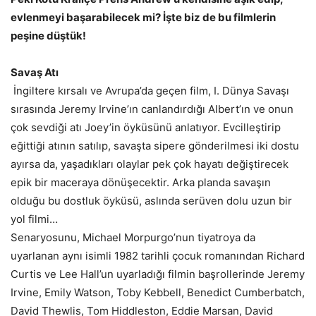
evlenmeyi başarabilecek mi? İşte biz de bu filmlerin
peşine düştük!
Savaş Atı
İngiltere kırsalı ve Avrupa’da geçen film, I. Dünya Savaşı
sırasında Jeremy Irvine’ın canlandırdığı Albert’ın ve onun
çok sevdiği atı Joey’in öyküsünü anlatıyor. Evcilleştirip
eğittiği atının satılıp, savaşta sipere gönderilmesi iki dostu
ayırsa da, yaşadıkları olaylar pek çok hayatı değiştirecek
epik bir maceraya dönüşecektir. Arka planda savaşın
olduğu bu dostluk öyküsü, aslında serüven dolu uzun bir
yol filmi…
Senaryosunu, Michael Morpurgo’nun tiyatroya da
uyarlanan aynı isimli 1982 tarihli çocuk romanından Richard
Curtis ve Lee Hall’un uyarladığı filmin başrollerinde Jeremy
Irvine, Emily Watson, Toby Kebbell, Benedict Cumberbatch,
David Thewlis, Tom Hiddleston, Eddie Marsan, David