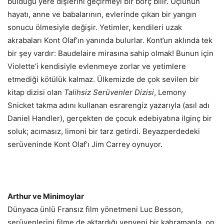
bulduğu yere dişlerini geçirmeyi bir borç bilir. Üçlünün
hayatı, anne ve babalarının, evlerinde çıkan bir yangın
sonucu ölmesiyle değişir. Yetimler, kendileri uzak
akrabaları Kont Olaf’ın yanında bulurlar. Kont’un aklında tek
bir şey vardır: Baudelaire mirasına sahip olmak! Bunun için
Violette’i kendisiyle evlenmeye zorlar ve yetimlere
etmediği kötülük kalmaz. Ülkemizde de çok sevilen bir
kitap dizisi olan
Talihsiz Serüvenler Dizisi
, Lemony
Snicket takma adını kullanan esrarengiz yazarıyla (asıl adı
Daniel Handler), gerçekten de çocuk edebiyatına ilginç bir
soluk; acımasız, limoni bir tarz getirdi. Beyazperdedeki
serüveninde Kont Olaf’ı Jim Carrey oynuyor.
Arthur ve Minimoylar
Dünyaca ünlü Fransız film yönetmeni Luc Besson,
serüvenlerini filme de aktardığı yepyeni bir kahramanla, on