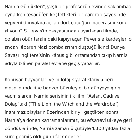
Narnia Günlükleri”, yaşlı bir profesörün evinde saklambaç
oynarken tesadüfen keşfettikleri bir gardrop sayesinde
yepyeni dünyalara açılan dört çocuğun macerasını konu
alıyor. C.S. Lewis’in başyapıtından uyarlanan filmde,
dolabın öbür tarafındaki kapıyı açan Pevensie kardeşler, o
andan itibaren Nazi bombalarının düştüğü İkinci Dünya
Savaşı İngiltere’sinin kâbus gibi ortamından çıkıp Narnia
adıyla bilinen paralel evrene geçiş yaparlar.
Konuşan hayvanları ve mitolojik yaratıklarıyla peri
masallarındakine benzer büyüleyici bir dünyaya giriş
yapmışlardır. Narnia serisinin ilk filmi “Aslan, Cadı ve
Dolap”taki (“The Lion, the Witch and the Wardrobe”)
inanılmaz olayların üzerinden bir yıl geçtikten sonra
Narnia’ya dönen kahramanlarımız, bu efsanevi ülkeye geri
döndüklerinde, Narnia zaman ölçütüyle 1.300 yıldan fazla
süre geçmiş olduğunu fark ederler.