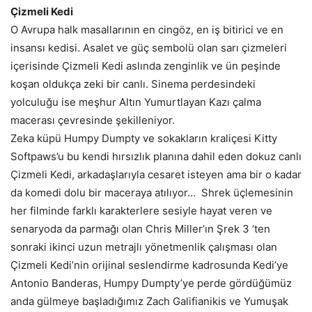
Çizmeli Kedi
O Avrupa halk masallarının en cingöz, en iş bitirici ve en
insansı kedisi. Asalet ve güç sembolü olan sarı çizmeleri
içerisinde Çizmeli Kedi aslında zenginlik ve ün peşinde
koşan oldukça zeki bir canlı. Sinema perdesindeki
yolculuğu ise meşhur Altın Yumurtlayan Kazı çalma
macerası çevresinde şekilleniyor.
Zeka küpü Humpy Dumpty ve sokakların kraliçesi Kitty
Softpaws’u bu kendi hırsızlık planına dahil eden dokuz canlı
Çizmeli Kedi, arkadaşlarıyla cesaret isteyen ama bir o kadar
da komedi dolu bir maceraya atılıyor… Shrek üçlemesinin
her filminde farklı karakterlere sesiyle hayat veren ve
senaryoda da parmağı olan Chris Miller’ın Şrek 3 ‘ten
sonraki ikinci uzun metrajlı yönetmenlik çalışması olan
Çizmeli Kedi’nin orijinal seslendirme kadrosunda Kedi’ye
Antonio Banderas, Humpy Dumpty’ye perde gördüğümüz
anda gülmeye başladığımız Zach Galifianikis ve Yumuşak