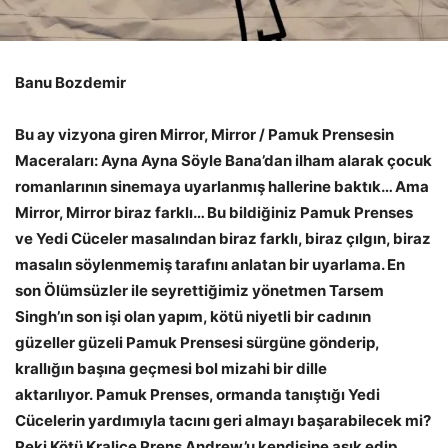
Banu Bozdemir
Bu ay vizyona giren Mirror, Mirror / Pamuk Prensesin
Maceraları: Ayna Ayna Söyle Bana’dan ilham alarak çocuk
romanlarının sinemaya uyarlanmış hallerine baktık… Ama
Mirror, Mirror biraz farklı… Bu bildiğiniz Pamuk Prenses
ve Yedi Cüceler masalından biraz farklı, biraz çılgın, biraz
masalın söylenmemiş tarafını anlatan bir uyarlama. En
son Ölümsüzler ile seyrettiğimiz yönetmen Tarsem
Singh’ın son işi olan yapım, kötü niyetli bir cadının
güzeller güzeli Pamuk Prensesi sürgüne gönderip,
krallığın başına geçmesi bol mizahi bir dille
aktarılıyor. Pamuk Prenses, ormanda tanıştığı Yedi
Cücelerin yardımıyla tacını geri almayı başarabilecek mi?
Peki Kötü Kraliçe Prens Andrew’u kendisine aşık edip,