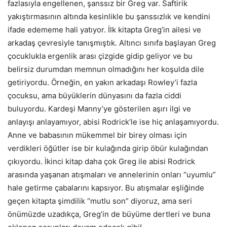
fazlasıyla engellenen, şanssız bir Greg var. Saftirik
yakıştırmasının altında kesinlikle bu şanssızlık ve kendini
ifade edememe hali yatıyor. İlk kitapta Greg’in ailesi ve
arkadaş çevresiyle tanışmıştık. Altıncı sınıfa başlayan Greg
çocuklukla ergenlik arası çizgide gidip geliyor ve bu
belirsiz durumdan memnun olmadığını her koşulda dile
getiriyordu. Örneğin, en yakın arkadaşı Rowley’i fazla
çocuksu, ama büyüklerin dünyasını da fazla ciddi
buluyordu. Kardeşi Manny’ye gösterilen aşırı ilgi ve
anlayışı anlayamıyor, abisi Rodrick’le ise hiç anlaşamıyordu.
Anne ve babasının mükemmel bir birey olması için
verdikleri öğütler ise bir kulağında girip öbür kulağından
çıkıyordu. İkinci kitap daha çok Greg ile abisi Rodrick
arasında yaşanan atışmaları ve annelerinin onları “uyumlu”
hale getirme çabalarını kapsıyor. Bu atışmalar eşliğinde
geçen kitapta şimdilik “mutlu son” diyoruz, ama seri
önümüzde uzadıkça, Greg’in de büyüme dertleri ve buna