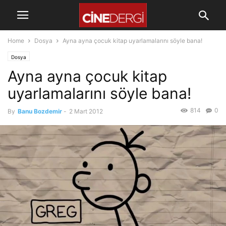
Home
Dosya
Ayna ayna çocuk kitap uyarlamalarını söyle bana!
Dosya
Ayna ayna çocuk kitap
uyarlamalarını söyle bana!
814
0
By
Banu Bozdemir
-
2 Mart 2012