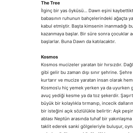
The Tree
İlginç bir yas öyküsü… Dawn eşini kaybettikt
babasının ruhunun bahçelerindeki ağaçta yaş
kabul etmiştir. Başta kimsenin inanmadığı bu 
kazanmaya başlar. Bir süre sonra çocuklar ağ
başlarlar. Buna Dawn da katılacaktır.
Kosmos
Kosmos mucizeler yaratan bir hırsızdır. Dağl
gibi gelir bu zaman dışı sınır şehrine. Şeh
kurtarır ve mucize yaratan insan olarak heme
Kosmos’u hiç yemek yerken ya da uyurken gör
avuç yediği kesme ya da toz şekerdir. Şaşır
büyük bir kolaylıkla tırmanıp, incecik dalları
bir isteğini açık sözlülükle belirtir: Aşk p
ablası Neptün arasında tuhaf bir yakınlaşma o
taklit ederek sanki gölgeleriyle buluşur, o