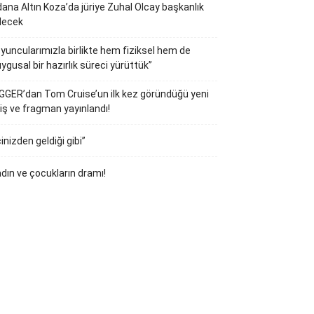
ana Altın Koza’da jüriye Zuhal Olcay başkanlık
decek
yuncularımızla birlikte hem fiziksel hem de
ygusal bir hazırlık süreci yürüttük”
GGER’dan Tom Cruise’un ilk kez göründüğü yeni
iş ve fragman yayınlandı!
çinizden geldiği gibi”
dın ve çocukların dramı!