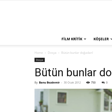
FILM KRITIK
KÖŞELER
Home
Dosya
Bütün bunlar doğadan!
Dosya
Bütün bunlar d
By
Banu Bozdemir
-
30 Ocak 2012
750
0