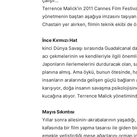
çalışır…
Terrence Malick’in 2011 Cannes Film Festival
yönetmenin baştan aşağıya imzasını taşıyan 
Chastain yer alırken, filmin teknik ekibi de ö
İnce Kırmızı Hat
kinci Dünya Savaşı sırasında Guadalcanal da
acı çekmelerinin ve kendileriyle ilgili öneml
Japonların ilerlemelerini durduracak olan, 
planına almış. Ama öykü, bunun ötesinde, ha
insanların aralarında gelişen güçlü bağların
karışıyor, doğa insanın savaşma psikolojisin
kucağına atıyor. Terrence Malick yönetimind
Mayıs Sıkıntısı
Yıllar sonra ailesinin-akrabalarının yaşadığ
kafasında bir film yapma tasarısı ile giden bi
emekle yetiştirdiği meşe ağaçlarını orman i