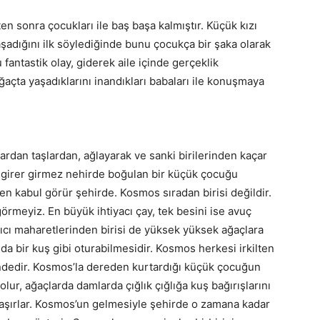
en sonra çocukları ile baş başa kalmıştır. Küçük kızı
adığını ilk söylediğinde bunu çocukça bir şaka olarak
fantastik olay, giderek aile içinde gerçeklik
açta yaşadıklarını inandıkları babaları ile konuşmaya
ardan taşlardan, ağlayarak ve sanki birilerinden kaçar
re girer girmez nehirde boğulan bir küçük çocuğu
n kabul görür şehirde. Kosmos sıradan birisi değildir.
meyiz. En büyük ihtiyacı çay, tek besini ise avuç
tıcı maharetlerinden birisi de yüksek yüksek ağaçlara
nda bir kuş gibi oturabilmesidir. Kosmos herkesi irkilten
eşindedir. Kosmos’la dereden kurtardığı küçük çocuğun
lur, ağaçlarda damlarda çığlık çığlığa kuş bağırışlarını
ynaşırlar. Kosmos’un gelmesiyle şehirde o zamana kadar