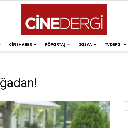
CINEHABER
RÖPORTAJ
DOSYA
TVDERGI
Cinedergi
oğadan!