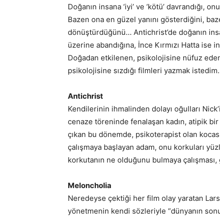
Doğanın insana ‘iyi’ ve ‘kötü’ davrandığı, 
Bazen ona en güzel yanını gösterdiğini, baz
dönüştürdüğünü… Antichrist’de doğanın ins
üzerine abandığına, İnce Kırmızı Hatta ise in
Doğadan etkilenen, psikolojisine nüfuz eden
psikolojisine sızdığı filmleri yazmak istedi
Antichrist
Kendilerinin ihmalinden dolayı oğulları Nick’
cenaze töreninde fenalaşan kadın, atipik bir
çıkan bu dönemde, psikoterapist olan kocası
çalışmaya başlayan adam, onu korkuları yüz
korkutanın ne olduğunu bulmaya çalışması, gö
Meloncholia
Neredeyse çektiği her film olay yaratan Lars
yönetmenin kendi sözleriyle “dünyanın sonu 