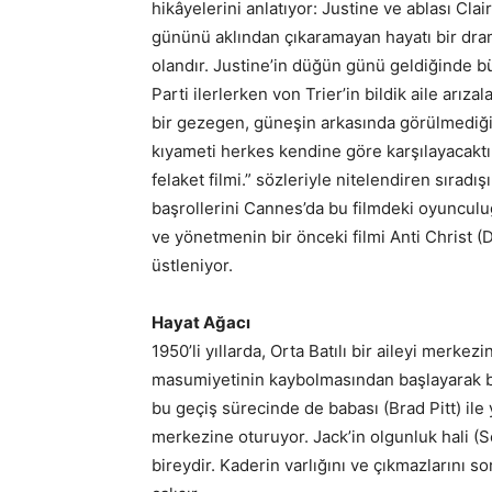
hikâyelerini anlatıyor: Justine ve ablası Cl
gününü aklından çıkaramayan hayatı bir dra
olandır. Justine’in düğün günü geldiğinde büt
Parti ilerlerken von Trier’in bildik aile arıza
bir gezegen, güneşin arkasında görülmediğ
kıyameti herkes kendine göre karşılayacaktır.
felaket filmi.” sözleriyle nitelendiren sıradı
başrollerini Cannes’da bu filmdeki oyunculu
ve yönetmenin bir önceki filmi Anti Christ (
üstleniyor.
Hayat Ağacı
1950’li yıllarda, Orta Batılı bir aileyi merke
masumiyetinin kaybolmasından başlayarak bur
bu geçiş sürecinde de babası (Brad Pitt) ile 
merkezine oturuyor. Jack’in olgunluk hali (
bireydir. Kaderin varlığını ve çıkmazlarını