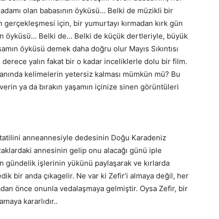
ül adamı olan babasının öyküsü… Belki de müzikli bir
in gerçekleşmesi için, bir yumurtayı kırmadan kırk gün
n öyküsü… Belki de… Belki de küçük dertleriyle, büyük
 yaşamın öyküsü demek daha doğru olur Mayıs Sıkıntısı
 derece yalın fakat bir o kadar inceliklerle dolu bir film.
n yanında kelimelerin yetersiz kalması mümkün mü? Bu
z verin ya da bırakın yaşamın içinize sinen görüntüleri
z tatilini anneannesiyle dedesinin Doğu Karadeniz
aklardaki annesinin gelip onu alacağı günü iple
 gündelik işlerinin yükünü paylaşarak ve kırlarda
k bir anda çıkagelir. Ne var ki Zefir’i almaya değil, her
an önce onunla vedalaşmaya gelmiştir. Oysa Zefir, bir
maya kararlıdır..