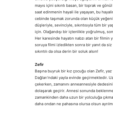
mayıs içini sıkıntı basan, bir toprak ve gön
saat edinmenin hayali ile yaşayan, bu hayal
cebinde taşımak zorunda olan küçük yeğeni
düşleriyle, sevinciyle, sıkıntısıyla tüm bir
için. Olağandışı bir içtenlikle yoğrulmuş, son
Her karesinde hayatın nabzı atan bir filmi
soruya filmi izledikten sonra bir yanıt da si
sıkıntılı da olsa derin bir soluk alsın!
Zefir
Başına buyruk bir kız çocuğu olan Zefir, ya
Dağları’ndaki yayla evinde geçirmektedir. Uz
çekerken, zamanını anneannesiyle dedesinin
dolaşarak geçirir. Annesi sonunda beklenmedi
zamankinden daha uzun bir yolculuğa çıkmad
daha ondan ne pahasına olursa olsun ayrılma