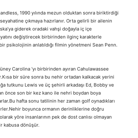
dless, 1990 yılında mezun olduktan sonra biriktirdiği
seyahatine çıkmaya hazırlanır. Orta gelirli bir ailenin
ska’ya giderek oradaki vahşi doğayla iç içe
yatını değiştirecek birbirinden ilginç karakterle
ir psikolojinin anlatıldığı filmin yönetmeni Sean Penn.
üney Carolina ‘yı birbirinden ayıran Cahulawassee
r.Kısa bir süre sonra bu nehir ortadan kalkacak yerini
 doğa tutkunu Lewis ve üç şehirli arkadaşı Ed, Bobby ve
 önce son bir kez kano ile nehri boydan boya
lar.Bu hafta sonu tatilinin her zaman golf oynadıkları
irler.Nehir boyunca ormanın derinliklerine doğru
ı olarak yöre insanlarının pek de dost canlısı olmayan
 bir kabusa dönüşür.