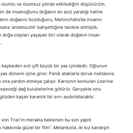
onu olumlu ve olumsuz yönde etkilediğini düşünürüm.
en de insanoğlunu doğanın en aciz yaratığı haline
anın doğasını bozduğunu, Melonchalia’da insanın
sana ‘anlamsızlık’ bahşettiğine tanıklık etmiştik.
 doğa olayları yaşayan biri olarak doğanın insan
m…
i kaybeden evli çift büyük bir yas içindedir. Oğlunun
 yas dönemi içine girer. Panik ataklarla doruk noktasına
 ona yardım etmeye çalışır. Karısının korkuları üzerine
leşeceği dağ kulubelerine götürür. Gerçekte onu
zden kaçan karanlık bir sırrı aydınlatacaktır.
 von Trier’in merakla beklenen bu son yapıtı
hakkında güzel bir film”.
Melankolia
, iki kız kardeşin