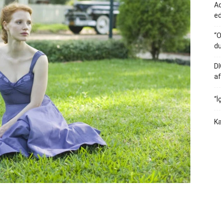
Ad
e
“O
du
DI
af
“İ
Ka