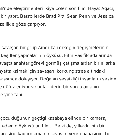
i’nde eleştirmenleri ikiye bölen son filmi Hayat Ağacı,
bir yapıt. Başrollerde Brad Pitt, Sean Penn ve Jessica
zellikle göze çarpıyor.
 savaşan bir grup Amerikalı erkeğin değişmelerinin,
i keşifler yapmalarının öyküsü. Film Pasifik adalarında
savaşta anahtar görevi görmüş çatışmalardan birini arka
yatta kalmak için savaşan, korkunç stres altındaki
 arasında dolaşıyor. Doğanın sessizliği insanların sesine
e nüfuz ediyor ve onları derin bir sorgulamanın
e yine tabii…
ı, çocukluğunun geçtiği kasabaya elinde bir kamera,
r adamın öyküsü bu film… Belki de, yıllardır bin bir
daresine kaptırmamanın savaşını veren babasının; her