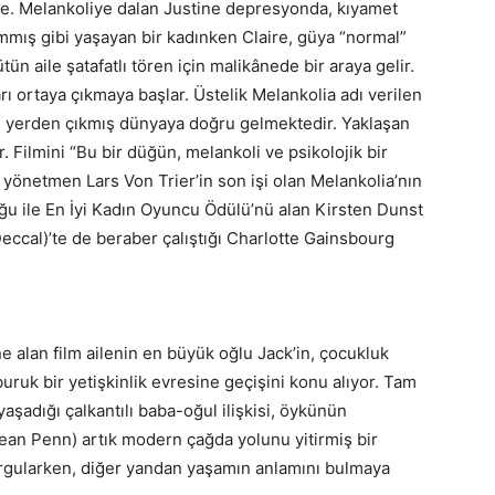
aire. Melankoliye dalan Justine depresyonda, kıyamet
mmış gibi yaşayan bir kadınken Claire, güya “normal”
ün aile şatafatlı tören için malikânede bir araya gelir.
ları ortaya çıkmaya başlar. Üstelik Melankolia adı verilen
i yerden çıkmış dünyaya doğru gelmektedir. Yaklaşan
 Filmini “Bu bir düğün, melankoli ve psikolojik bir
şı yönetmen Lars Von Trier’in son işi olan Melankolia’nın
ğu ile En İyi Kadın Oyuncu Ödülü’nü alan Kirsten Dunst
Deccal)’te de beraber çalıştığı Charlotte Gainsbourg
zine alan film ailenin en büyük oğlu Jack’in, çocukluk
uk bir yetişkinlik evresine geçişini konu alıyor. Tam
yaşadığı çalkantılı baba-oğul ilişkisi, öykünün
Sean Penn) artık modern çağda yolunu yitirmiş bir
 sorgularken, diğer yandan yaşamın anlamını bulmaya